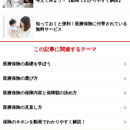
考えてみよう！【動画でわかりやすく解説】
どこの保険会社も、医療保険やがん保険を発売する前
は、入院や手術の保障を死亡保険に付加する「特約」と
して取り揃えていました。
知っておくと便利！医療保険に付帯されている
無料サービス
このように、15年前は医療保険やがん保険を取り扱う保
険会社がかなり限られていて、医療保険の商品数も今ほ
この記事に関連するテーマ
どは存在していなかったのです。
医療保険の基礎を学ぼう
では、保障内容はどうだったのでしょうか？
次のページ
医療保険の選び方
で、現在と15年前の保障内容の違いをみていきます。
※記事内容は執筆時点のものです。最新の内容をご確認くださ
医療保険の保障内容と保障額の決め方
い。
本記事の内容は一般的な情報提供を目的としており、特定の金融
医療保険の見直し方
商品や投資行動を推奨するものではありません。
投資や資産運用に関する最終的なご判断はご自身の責任において
行ってください。
保険のキホンを動画でわかりやすく解説！
掲載情報の正確性・完全性については十分に配慮しております
が、その内容を保証するものではなく、これに基づく損失・損害