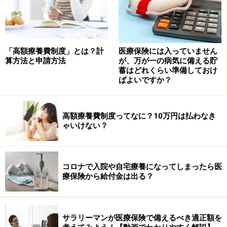
生命）は1993年に終身医療保険を発売、と記載されてい
ます。
「高額療養費制度」とは？計
医療保険には入っていません
以前は外資系保険会社が参入しやすいよう、医療保険や
算方法と申請方法
が、万が一の病気に備える貯
がん保険の取り扱いは外資系等に限定されていました。
蓄はどれくらい準備しておけ
ばよいですか？
そのため、日本への参入が早かったアフラックやメット
ライフアリコは古くから取り扱いをしていました。ソニ
ー生命やNKSJひまわり生命も、以前は外国の資本が入っ
高額療養費制度ってなに？10万円は払わなき
ていたので、日本の保険会社よりも早く発売できまし
ゃいけない？
た。
コロナで入院や自宅療養になってしまったら医
損保系の生保はほとんどが設立から20年も経っていな
療保険から給付金は出る？
く、2001年に医療保険やがん保険等（第3分野）への単
品商品参入が解禁されて以降に医療保険等を発売開始し
ました。
サラリーマンが医療保険で備えるべき適正額を