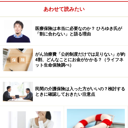
あわせて読みたい
医療保険は本当に必要なのか？ ひろゆき氏が
「割に合わない」と語る理由
医療保険の歴史は比較的浅いのです
がん治療費「公的制度だけでは足りない」が約
4割、どんなことにお金がかかる？（ライフネ
昨今は死亡保険に代わって医療保険の需要が増していま
ット生命保険調べ）
すが、各保険会社が医療保険を積極的に発売するように
なったのは、そんなに昔ではありません。
民間の介護保険は入った方がいいの？検討する
保険会社のホームページで確認してみると、例えば、日
ときに確認しておきたい注意点
本生命は2001年にニッセイ医療終身保険「生きるチカ
ラ」を発売、安田生命（現明治安田生命）は2002年に無
配当医療保険を発売、ソニー生命は1992年に総合医療保
険を発売、損保ジャパンひまわり生命（現NKSJひまわり