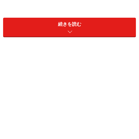
続きを読む
※復興特別所得税を考慮すると20.315％
基本は国内株と同じ扱いで、特定口座での