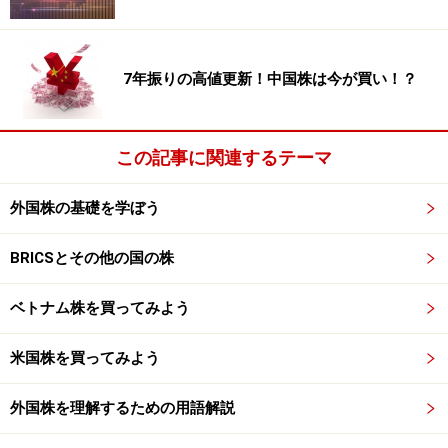
際には下のような計算式になります。
損益＝（売却したときの受け渡し金額×売却したときの為
7年振りの高値更新！中国株は今が買い！？
替レート）－（購入したときの受け渡し金額×購入したと
きの為替レート）
この記事に関連するテーマ
実際には、事前にドル建てのMMFを購入しておいてアメ
リカ株の買い注文を出したり、アメリカ株を売却しても
外国株の基礎を学ぼう
ドル建てのMMFにそのままプールしておいたりするケー
スも少なくないでしょうが、確定申告にあたっては購入
BRICSとその他の国の株
時と売却時の為替レートで円換算して売却益を計算。受
ベトナム株を買ってみよう
け渡し金額や為替レートは、取引の度に郵送される取引
報告書や電子交付を選択している場合はWeb上で確認す
米国株を買ってみよう
ることができます（例：SBI証券の
取引報告書
）。
外国株を理解するための用語解説
ちなみに外国株式の配当については、原則として現地で