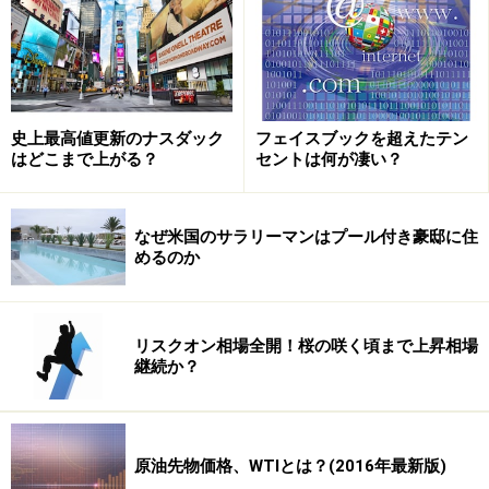
ただし、源泉徴収のある特定口座で取引している場合は
史上最高値更新のナスダック
フェイスブックを超えたテン
その必要はありません。以前は外国株式を特定口座へ入
はどこまで上がる？
セントは何が凄い？
れることができない金融機関もかなりありましたが、受
け入れ態勢の整備は進んできています。特定口座へ入れ
ることができれば、金融機関が1年間の損益を集計・円
なぜ米国のサラリーマンはプール付き豪邸に住
めるのか
換算してまとめて報告してくれるので、とても便利。積
極的に利用することをおススメします。
リスクオン相場全開！桜の咲く頃まで上昇相場
継続か？
自分で外国株式の損益を計算する際の計算
式
特定口座は利用せず、自分で外国株式の損益を計算する
原油先物価格、WTIとは？(2016年最新版)