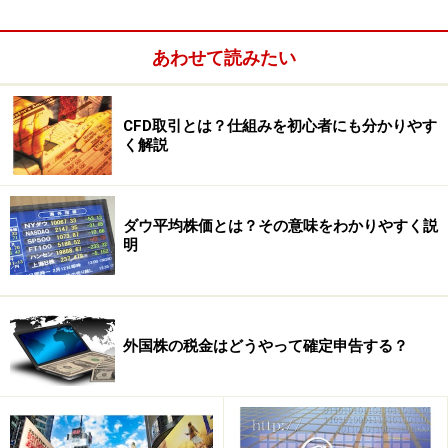
取引は確定申告は不要
日本の個人投資家がNY証券取引所などに上場している株
あわせて読みたい
式を国内の証券会社を通じて取引する場合、その売却益
に対する税金は国内の証券取引所に上場している株式と
CFD取引とは？仕組みを初心者にも分かりやす
基本的に同じ扱いになります。つまり、その年の1月か
く解説
ら12月を通じて得た利益と損失を合せて確定申告をする
のが原則です（NISAやジュニアNISAを利用することも可
能）。
ダウ平均株価とは？その意味をわかりやすく説
明
外国株の税金はどうやって確定申告する？