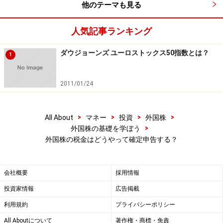
課税されたあと、さらに国内でも課税されることもなり
他のテーマも見る
ます（特定口座であってもなくても、またNISAやジュニ
アNISAなどの非課税制度を利用していても現地で課税さ
人気記事ランキング
れます）。2つの国で二重に税金を支払うことになる場
ダウジョーンズ ユーロストックス50指数とは？
合への配慮から、払い過ぎた税金を戻してもらうための
1
「
外国税額控除
」というしくみがあります。
2011/01/24
【関連記事をチェック！】
2018年版！お金を取り戻す確定申告特集
>
>
>
>
All About
マネー
投資
外国株
>
外国株の基礎を学ぼう
外国株の税金はどうやって確定申告する？
※記事内容は執筆時点のものです。最新の内容をご確認くださ
い。
本記事の内容は一般的な情報提供を目的としており、特定の金融
会社概要
採用情報
商品や投資行動を推奨するものではありません。
投資や資産運用に関する最終的なご判断はご自身の責任において
投資家情報
広告掲載
行ってください。
掲載情報の正確性・完全性については十分に配慮しております
利用規約
プライバシーポリシー
が、その内容を保証するものではなく、これに基づく損失・損害
などについて当社は一切の責任を負いません。
All Aboutについて
著作権・商標・免責