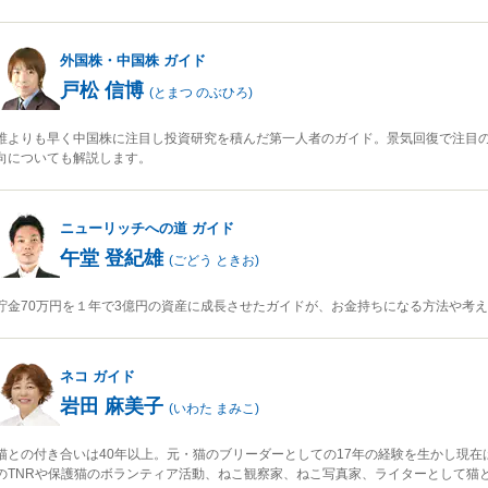
外国株・中国株
ガイド
戸松 信博
(
とまつ のぶひろ
)
誰よりも早く中国株に注目し投資研究を積んだ第一人者のガイド。景気回復で注目
向についても解説します。
ニューリッチへの道
ガイド
午堂 登紀雄
(
ごどう ときお
)
貯金70万円を１年で3億円の資産に成長させたガイドが、お金持ちになる方法や考
ネコ
ガイド
岩田 麻美子
(
いわた まみこ
)
猫との付き合いは40年以上。元・猫のブリーダーとしての17年の経験を生かし現在
のTNRや保護猫のボランティア活動、ねこ観察家、ねこ写真家、ライターとして猫