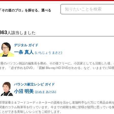
「その道のプロ」を探せる、選べる
863
人該当しました
デジタル
ガイド
一条 真人
(
いちじょう まさと
)
2冊のパソコン雑誌の編集長を務め、その後フリーに。小説家としても活動した後、
ます。「必ず作れるDVD」「図解 Blu-ray HD DVDがわかる」など、いままでに
バランス献立レシピ
ガイド
小沼 明美
(
おぬま あけみ
)
管理栄養士＆フードコーディネーターの資格を活かし老舗料亭なだ万にて商品企画
関連のコラム執筆等を行っています。今までの経験を糧に皆様が疑問に思っている
ことができる美味しいレシピをご紹介します。