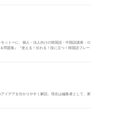
をモットーに、個人・法人向けの韓国語・中国語講座・ロ
スト＆問題集』『使える！伝わる！役に立つ！韓国語フレー
のアイデアを分かりやすく解説。現在は編集者として、家
。