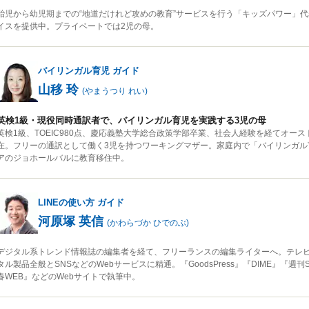
胎児から幼児期までの“地道だけれど攻めの教育”サービスを行う「キッズパワー」代
イスを提供中。プライベートでは2児の母。
バイリンガル育児
ガイド
山移 玲
(
やまうつり れい
)
英検1級・現役同時通訳者で、バイリンガル育児を実践する3児の母
英検1級、TOEIC980点、慶応義塾大学総合政策学部卒業、社会人経験を経てオース
在。フリーの通訳として働く3児を持つワーキングマザー。家庭内で「バイリンガル
アのジョホールバルに教育移住中。
LINEの使い方
ガイド
河原塚 英信
(
かわらづか ひでのぶ
)
デジタル系トレンド情報誌の編集者を経て、フリーランスの編集ライターへ。テレ
タル製品全般とSNSなどのWebサービスに精通。『GoodsPress』『DIME』『週刊
春WEB』などのWebサイトで執筆中。