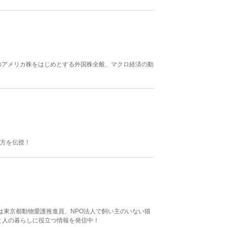
のアメリカ株をはじめとする外国株全般、マクロ経済の動
え方を伝授！
は東京都動物愛護推進員、NPO法人で飼い主のいない猫
と人の暮らしに役立つ情報を発信中！