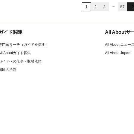
...
1
2
3
87
ガイド関連
All Abou
専門家サーチ（ガイドを探す）
All About ニュー
All Aboutガイド募集
All About Japan
ガイドへの仕事・取材依頼
国民の決断