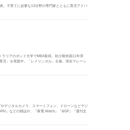
表。子育てに必要な13分野の専門家とともに育児アドバ
トラリアのボンド大学でMBA取得。幼少期米国11年滞
育児」を実践中。「レイリンガル」主催。現在マレーシ
ビやデジタルカメラ、スマートフォン、ドローンなどデジ
SPA!』などの雑誌や、『家電 Watch』『&GP』『週刊文