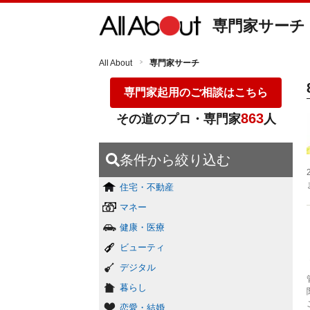
専門家サーチ
All About
専門家サーチ
専門家起用のご相談はこちら
863
その道のプロ・専門家
人
条件から絞り込む
住宅・不動産
マネー
健康・医療
ビューティ
デジタル
暮らし
恋愛・結婚