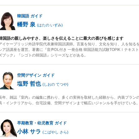
韓国語
ガイド
幡野 泉
(
はたの いずみ
)
韓国語の親しみやすさ、楽しさを伝えることに最大の喜びを感じます
アイケーブリッジ外語学院代表兼韓国語講師。言葉を知り、文化を知り、人を知る
シア語講座を運営。著書に『音声DL付き 一発合格 韓国語能力試験TOPIKⅠテキ
ズブック』『シゴトの韓国語』シリーズなどがある。
空間デザイン
ガイド
塩野 哲也
(
しおの てつや
)
長年、雑誌『室内』の編集に携わり、多くの実例を取材した経験から、内装プラン
具・インテリアから、住宅設備、空間デザインまで幅広いジャンルを手がけている
早期教育・幼児教育
ガイド
小林 サラ
(
こばやし さら
)