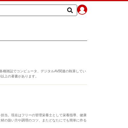
各種雑誌でコンピュータ、デジタルAV関連の執筆してい
50冊以上の著書があります。
を担当。現在はフリーの管理栄養士として栄養指導、健康
食材の扱い方や調理のコツ、またどなたにでも簡単に作る