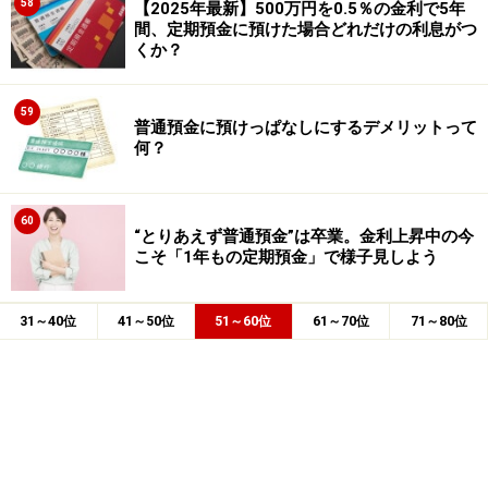
58
【2025年最新】500万円を0.5％の金利で5年
間、定期預金に預けた場合どれだけの利息がつ
くか？
59
普通預金に預けっぱなしにするデメリットって
何？
60
“とりあえず普通預金”は卒業。金利上昇中の今
こそ「1年もの定期預金」で様子見しよう
31～40位
41～50位
51～60位
61～70位
71～80位