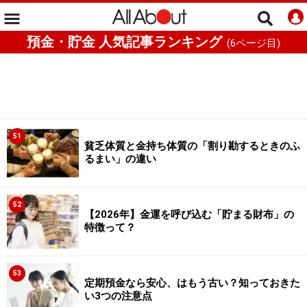
預金・貯金 人気記事ランキング
(
6
ページ目)
51
貧乏体質と金持ち体質の「割り勘するときのふ
るまい」の違い
52
【2026年】金運を呼び込む「貯まる財布」の
特徴って？
53
定期預金なら安心、はもう古い？知っておきた
い3つの注意点