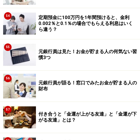
54
定期預金に100万円を1年間預けると、金利
0.002％と0.1％の場合でもらえる利息はいく
ら違う？
55
元銀行員は見た！お金が貯まる人の何気ない習
慣3つ
56
元銀行員が語る！窓口でみたお金が貯まる人の
財布
57
付き合うと「金運が上がる友達」と「金運が下
がる友達」とは？