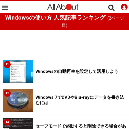
Windowsの使い方 人気記事ランキング
(
2
ページ
目)
11
Windowsの自動再生を設定して活用しよう
12
Windows 7でDVDやBlu-rayにデータを書き込
むには
13
セーフモードで起動すると削除できる場合があ