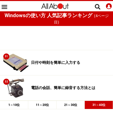
Windowsの使い方 人気記事ランキング
(
4
ページ
目)
31
日付や時刻を簡単に入力する
32
電話の会話、簡単に録音する方法とは
1～10位
11～20位
21～30位
31～40位