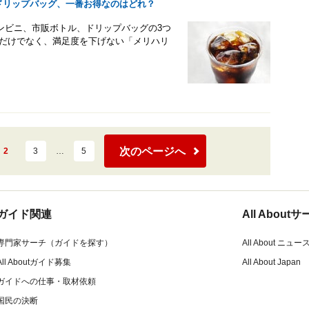
ドリップバッグ、一番お得なのはどれ？
ンビニ、市販ボトル、ドリップバッグの3つ
法だけでなく、満足度を下げない「メリハリ
次のページへ
2
3
…
5
ガイド関連
All Abou
専門家サーチ（ガイドを探す）
All About ニュー
All Aboutガイド募集
All About Japan
ガイドへの仕事・取材依頼
国民の決断