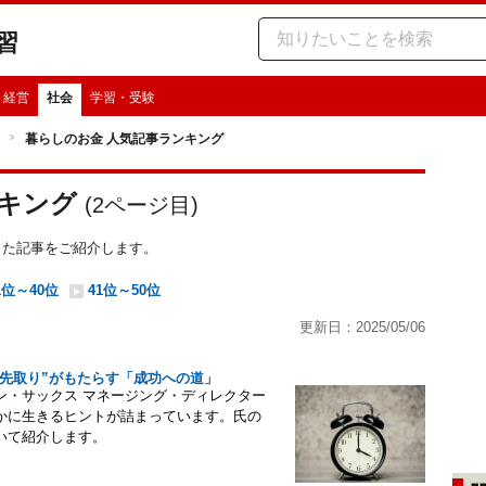
習
・経営
社会
学習・受験
暮らしのお金 人気記事ランキング
ンキング
(
2
ページ目)
かった記事をご紹介します。
1位～40位
41位～50位
更新日：2025/05/06
“先取り”がもたらす「成功への道」
ン・サックス マネージング・ディレクター
かに生きるヒントが詰まっています。氏の
いて紹介します。