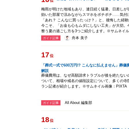
位
梅雨が明けた地域もあり、連日続く猛暑。日差しが
効いた部屋で涼みながらスマホをポチポチ……気付
「あれ？ こんなに買ったっけ？」と、後悔した経験
今こそ、「お金も心もムダにしない工夫」が大切。
整う夏の過ごし方を3つご紹介します。※サムネイル画
舟本 美子
ガイド記事
17
位
「葬式一式で600万円!? こんなに払えません」葬
解説
葬儀費用は、なぜ高額請求トラブルが後を絶たない
ついて、相場や戒名の値段設定について、多くの寺
ラン記者が紹介します。※サムネイル画像：PIXTA
All About 編集部
ガイド記事
18
位