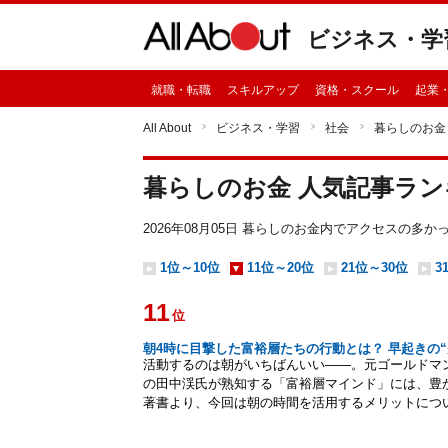
ビジネス・学
就職・転職
スキルアップ
資格・スクール
起業
All About
ビジネス・学習
社会
暮らしのお金
暮らしのお金 人気記事ラ
2026年08月05日 暮らしのお金内でアクセスの多
1位～10位
11位～20位
21位～30位
3
11
位
朝4時に目撃した富裕層たちの行動とは？ 早起きの
活動するのは朝がいちばんいい――。元ゴールドマ
の田中渓氏が熟知する「富裕層マインド」には、豊
著書より、今回は朝の時間を活用するメリットにつ