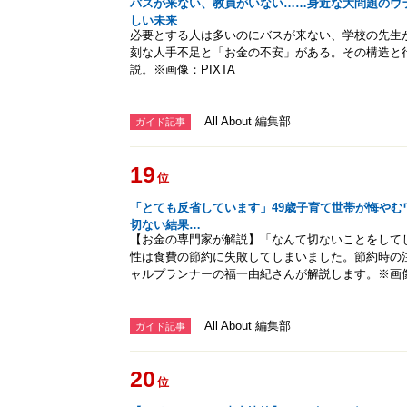
バスが来ない、教員がいない……身近な大問題のウ
しい未来
必要とする人は多いのにバスが来ない、学校の先生
刻な人手不足と「お金の不安」がある。その構造と
説。※画像：PIXTA
All About 編集部
ガイド記事
19
位
「とても反省しています」49歳子育て世帯が悔やむ
切ない結果…
【お金の専門家が解説】「なんて切ないことをして
性は食費の節約に失敗してしまいました。節約時の
ャルプランナーの福一由紀さんが解説します。※画像：
All About 編集部
ガイド記事
20
位