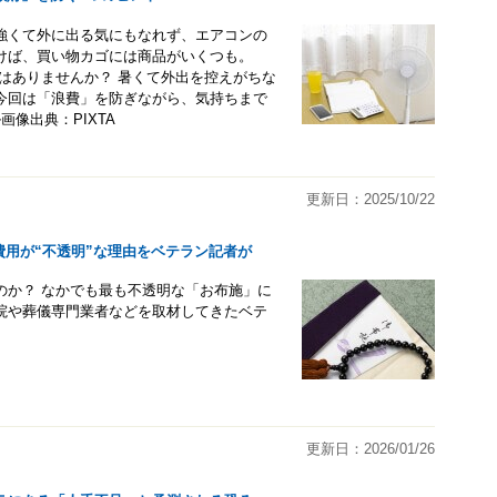
強くて外に出る気にもなれず、エアコンの
けば、買い物カゴには商品がいくつも。
はありませんか？ 暑くて外出を控えがちな
今回は「浪費」を防ぎながら、気持ちまで
像出典：PIXTA
更新日：2025/10/22
儀費用が“不透明”な理由をベテラン記者が
のか？ なかでも最も不透明な「お布施」に
院や葬儀専門業者などを取材してきたベテ
更新日：2026/01/26