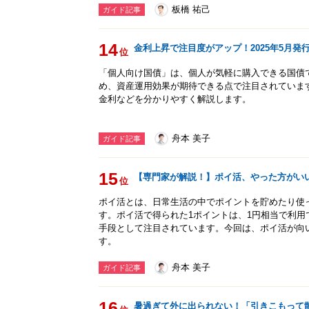
板橋 祐己
ガイド記事
14
金利上昇で注目度がアップ！2025年5月
位
「個人向け国債」は、個人が気軽に購入できる国債
め、資産運用効果が期待できる点で注目されていま
金利などを分かりやすく解説します。
舟本 美子
ガイド記事
15
【専門家が解説！】ポイ活、やった方がい
位
ポイ活とは、日常生活の中でポイントを貯めたり使
す。ポイ活で得られた1ポイントは、1円相当で利
手段として注目されています。今回は、ポイ活が向
す。
舟本 美子
ガイド記事
16
暑過ぎて外に出られない！「引きこもって