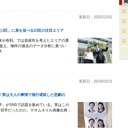
更新日：2025/12/01
3区」に肩を並べる23区の注目エリア
家が有利。では資産性を考えたエリアの選
と捉え、物件の過去のデータ分析に基づい
A
更新日：2024/02/13
！実は大人の事情で発行遅延した悲劇の
手」がSNSで話題を集めている。実はこの
念切手だったのだ。※サムネイル画像出典：