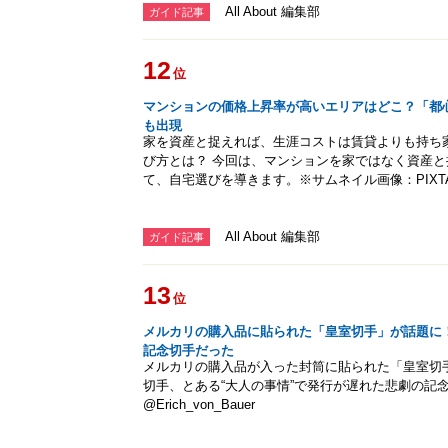
All About 編集部
ガイド記事
12
位
マンションの価格上昇率が高いエリアはどこ？「都心
も出現
家を資産と捉えれば、生涯コストは賃貸よりも持ち
び方とは？ 今回は、マンションを家ではなく資産
て、自宅選びを導きます。※サムネイル画像：PIXT
All About 編集部
ガイド記事
13
位
メルカリの購入品に貼られた「皇室切手」が話題に
記念切手だった
メルカリの購入品が入った封筒に貼られた「皇室切
切手、とある“大人の事情”で発行が遅れた悲劇の記
@Erich_von_Bauer