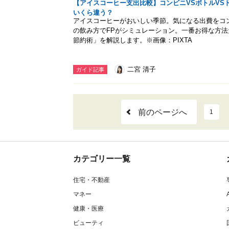
【アイスコーヒー支出比較】コンビニVSボトルVS
いくら違う？
アイスコーヒーがおいしい季節。気になる出費をコ
の飲み方でFPがシミュレーション。一番お得な方
節約術」を解説します。※画像：PIXTA
二宮 清子
ガイド記事
前のページへ
1
カテゴリー一覧
住宅・不動産
マネー
健康・医療
ビューティ