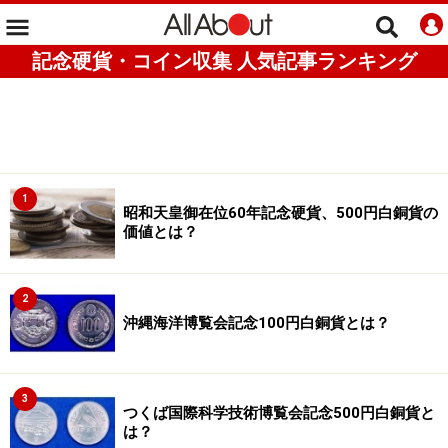
記念硬貨・コイン収集 人気記事ランキング
1
昭和天皇御在位60年記念硬貨、500円白銅貨の
価値とは？
2
沖縄海洋博覧会記念100円白銅貨とは？
3
つくば国際科学技術博覧会記念500円白銅貨と
は？