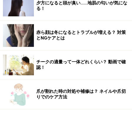
夕方になると頭が臭い……地肌の匂いが気にな
る！
赤ら顔は冬になるとトラブルが増える？ 対策
とNGケアとは
チークの適量って一体どれくらい？ 動画で確
認！
爪が割れた時の対処や補修は？ ネイルや爪切
りでのケア方法