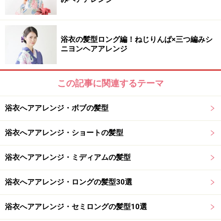
アアクセをプラスして、レトロガール気分を満喫するの
が正解。淡い色合いのアイテムを選ぶと個性の強いデザ
インでも主張し過ぎないので、気軽に取り入れられま
浴衣の髪型ロング編！ねじりんぱ×三つ編みシ
す。
ニヨンヘアアレンジ
この記事に関連するテーマ
玉飾りがついたシンプルなかんざし
浴衣へアアレンジ・ボブの髪型
出典： 後ろ姿で個性を出す！浴衣に似合うねじりシニヨ
浴衣へアアレンジ・ショートの髪型
ンヘア [浴衣ヘアアレンジ] All About
まとめ髪にニュアンスを与えるなら、かんざしが便利。
浴衣ヘアアレンジ・ミディアムの髪型
ヘアスタイルを邪魔することなく、さり気なくかわいら
しさをプラスします。さす部分が長くて全体も軽いの
浴衣へアアレンジ・ロングの髪型30選
で、かんざし初心者さんも使いやすい！
浴衣へアアレンジ・セミロングの髪型10選