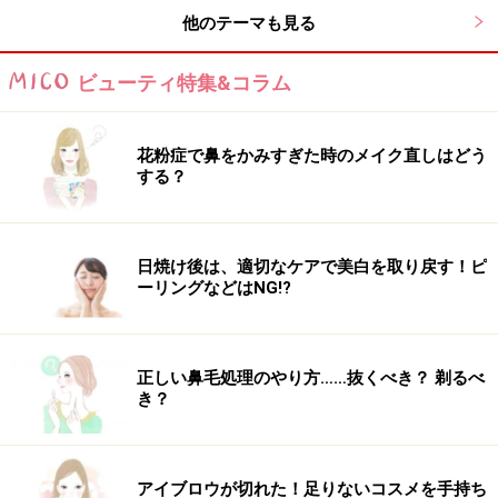
他のテーマも見る
ビューティ特集&コラム
花粉症で鼻をかみすぎた時のメイク直しはどう
する？
日焼け後は、適切なケアで美白を取り戻す！ピ
ーリングなどはNG!?
飴玉いたいなガラスかんざし
正しい鼻毛処理のやり方……抜くべき？ 剃るべ
き？
出典： セミロング浴衣・リボンヘアが主役のお団子アレ
ンジ [浴衣ヘアアレンジ] All About
幼い頃に駄菓子屋で見た大きな飴玉を想わせる、トンボ
アイブロウが切れた！足りないコスメを手持ち
玉のかんざし。トンボ玉を使ったヘアアクセは、涼やか