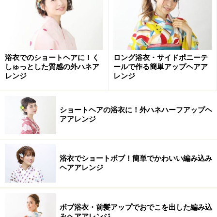
出典： ロング浴衣・ねじりんぱ×三つ編みシニヨンアレ
ンジ [浴衣ヘアアレンジ] All About
薄紫と濃紫のコサージュは、揺れる飾りがついた、和の
浴衣でのショートヘアに！く
ロング浴衣・サイドポニーテ
しゅっとした質感の外ハネア
ールで作る簡単アップヘアア
気分を高める一点。さらに大きなシルバー地のコットン
レンジ
レンジ
パール×ドット柄のかんざしと、小さなコットンパールの
Uピン、ガラス玉のUピンといった、異素材の組み合わせ
で遊び心をプラスしています。
ショートヘアの浴衣に！外ハネハーフアップヘ
アアレンジ
レトロな雰囲気のかんざし
浴衣でショートボブ！簡単でかわいい編み込み
ヘアアレンジ
出典： ミディアムも簡単！ねじり夜会巻きの浴衣ヘアア
レンジ [浴衣ヘアアレンジ] All About
ボブ浴衣・前髪アップでおでこを出した編み込
王道の浴衣の着こなしには、懐かしさと個性を感じるヘ
みヘアアレンジ