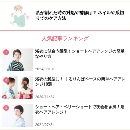
爪が割れた時の対処や補修は？ ネイルや爪切
りでのケア方法
人気記事ランキング
浴衣に似合う髪型！ショートヘアアレンジの簡単
1
なやり方
2024/08/10
浴衣の髪型に！ くるりんぱベースの簡単ヘアアレ
2
ンジ18選
上品な和柄のバチ型かんざし
2020/11/24
ショートヘア・ベリーショートで夜会巻き風！浴
出典： ミディアムの浴衣姿に！シニヨンヘアのやり方・
3
衣ヘアアレンジ！
作り方 [浴衣ヘアアレンジ] All About
和柄の生地を貼り込んだかんざし。和装ならではの小物
2024/07/21