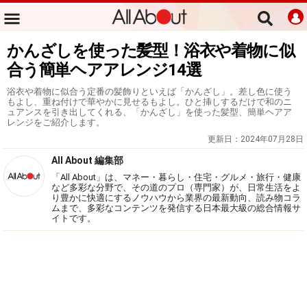
かんざしを使った髪型！浴衣や着物に似
合う簡単ヘアアレンジ14選
浴衣や着物に似合う定番の髪飾りといえば「かんざし」。差し色に使う
もよし、重ね付けで華やかに見せるもよし。ひと挿しするだけで和のニ
ュアンスを引き出してくれる、「かんざし」を使った髪型、簡単ヘアア
レンジをご紹介します。
更新日：
2024年07月28日
All About 編集部
「All About」は、マネー・暮らし・住宅・グルメ・旅行・健康
など多彩な分野で、その道のプロ（専門家）が、日常生活をよ
り豊かに快適にするノウハウから業界の最新動向、読み物コラ
ムまで、多彩なコンテンツを発信する日本最大級の総合情報サ
イトです。