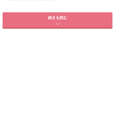
バチ型かんざしを使った髪型……カラフルで和モダンなかんざ
し
続きを読む
上品な和柄のバチ型かんざし
丸型かんざしを使った髪型……艶やかで涼し気なクリアかんざ
し
シンプルで大人っぽい丸型かんざし
平玉かんざしを使った髪型……クリアベースの平玉かんざし
シックで大人っぽい黒かんざし