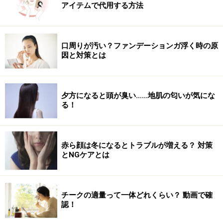
アイテムで代用する方法
で夏のシーンにぴったりです。寒色の花コサージュを加
えれば、甘すぎない女子っぽさを出せますよ。
口周りが汚い？ファンデーションガ浮く時の原
因と対策とは
バチ型かんざしを使った髪型……カラフルで
和モダンなかんざし
夕方になると頭が臭い……地肌の匂いが気にな
る！
出典： 祭りの髪型に！紐やかんざしに合う簡単セルフア
レンジ [浴衣ヘアアレンジ] All About
かんざしや紐などの和風の髪飾り。浴衣の色や柄に合わ
赤ら顔は冬になるとトラブルが増える？ 対策
とNGケアとは
せて、差し色として使ったり、いくつか組み合わせると
華やかに仕上がります。大きめのものよりも、小さめの
飾りやかんざしがあると、バランスがとりやすく、コー
チークの適量って一体どれくらい？ 動画で確
ディネートしやすいです。
認！