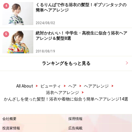
をプラスすると、アレンジがグッと引き締まった印象に
くるりんぱで作る浴衣の髪型！ギブソンタックの
4
簡単ヘアアレンジ
なります。潔く見せるうなじから首筋のラインと相まっ
て、見る人の視線を引きつける一点です。
2024/08/02
絶対かわいい！ 中学生・高校生に似合う浴衣ヘア
5
アレンジ＆髪型8選
丸型かんざしを使った髪型……艶やかで涼し
気なクリアかんざし
2018/08/19
ランキングをもっと見る
出典： ショート浴衣・可憐な印象のアップ風ヘアアレン
ジ [浴衣ヘアアレンジ] All About
>
>
>
>
All About
ビューティ
ヘア
ヘアアレンジ
深い緑色が印象的なトンボ玉のかんざしと、クリアベー
>
浴衣ヘアアレンジ
スのなかに金色のヒトデモチーフが浮かんだヘアスティ
かんざしを使った髪型！浴衣や着物に似合う簡単ヘアアレンジ14選
ック。クリアベースで着こなしに抜け感を加えつつ、大
人モードなかんざしでキリリと引き締めて。
会社概要
採用情報
投資家情報
広告掲載