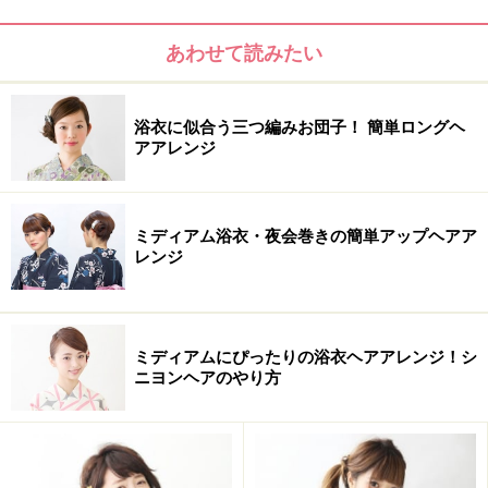
あわせて読みたい
浴衣に似合う三つ編みお団子！ 簡単ロングヘ
アアレンジ
飾りかんざしを使った髪型……小鳥が揺れるカラフルなかんざ
し
ポンポン菊のかんざし
ミディアム浴衣・夜会巻きの簡単アップヘアア
レンジ
和風ニュアンスの華やかなかんざし
つまみ細工のお花のかんざし
ミディアムにぴったりの浴衣ヘアアレンジ！シ
ニヨンヘアのやり方
玉かんざしを使った髪型……コットンパール
の玉かんざし