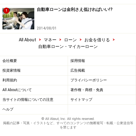
自動車ローンは金利さえ低ければいい!?
1
2014/08/01
>
>
>
>
All About
マネー
ローン
お金を借りる
自動車ローン・マイカーローン
会社概要
採用情報
投資家情報
広告掲載
利用規約
プライバシーポリシー
All Aboutについて
著作権・商標・免責
当サイトの情報についての注意
サイトマップ
ヘルプ
© All About, Inc. All rights reserved.
掲載の記事・写真・イラストなど、すべてのコンテンツの無断複写・転載・公衆送信等
を禁じます