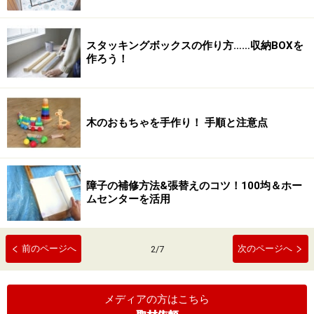
スタッキングボックスの作り方……収納BOXを
作ろう！
木のおもちゃを手作り！ 手順と注意点
障子の補修方法&張替えのコツ！100均＆ホー
ムセンターを活用
前のページへ
次のページへ
2
/
7
メディアの方はこちら