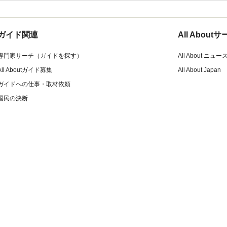
ガイド関連
All Abou
専門家サーチ（ガイドを探す）
All About ニュー
All Aboutガイド募集
All About Japan
ガイドへの仕事・取材依頼
国民の決断