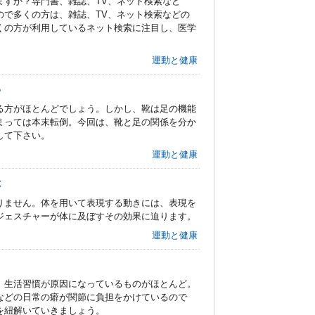
ますか？専門書、雑誌、TV、ネット検索など
ので多くの方は、雑誌、TV、ネット検索などの
くの方が利用しているネット検索に注目し、医学
運動と健康
る
る方がほとんどでしょう。しかし、靴は足の機能
まっては本末転倒。今回は、靴と足の関係を分か
して下さい。
運動と健康
は
りません。体を用いて表現する動きには、表現を
ジェスチャーが体に及ぼすその効果に迫ります。
運動と健康
、生活習慣が原因になっているものがほとんど。
などの日常の癖が関節に負担をかけているので
を紐解いていきましょう。