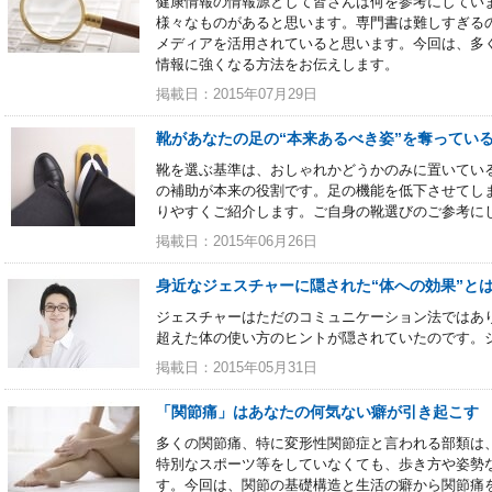
健康情報の情報源として皆さんは何を参考にしてい
様々なものがあると思います。専門書は難しすぎる
メディアを活用されていると思います。今回は、多
情報に強くなる方法をお伝えします。
掲載日：2015年07月29日
靴があなたの足の“本来あるべき姿”を奪ってい
靴を選ぶ基準は、おしゃれかどうかのみに置いてい
の補助が本来の役割です。足の機能を低下させてし
りやすくご紹介します。ご自身の靴選びのご参考に
掲載日：2015年06月26日
身近なジェスチャーに隠された“体への効果”と
ジェスチャーはただのコミュニケーション法ではあ
超えた体の使い方のヒントが隠されていたのです。
掲載日：2015年05月31日
「関節痛」はあなたの何気ない癖が引き起こす
多くの関節痛、特に変形性関節症と言われる部類は
特別なスポーツ等をしていなくても、歩き方や姿勢
す。今回は、関節の基礎構造と生活の癖から関節痛