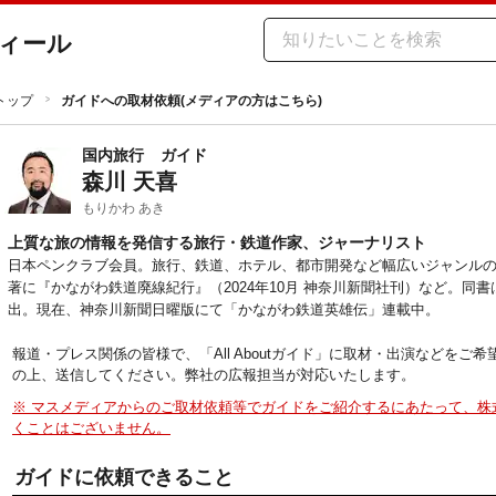
ィール
トップ
ガイドへの取材依頼(メディアの方はこちら)
国内旅行
ガイド
森川 天喜
もりかわ あき
上質な旅の情報を発信する旅行・鉄道作家、ジャーナリスト
日本ペンクラブ会員。旅行、鉄道、ホテル、都市開発など幅広いジャンル
著に『かながわ鉄道廃線紀行』（2024年10月 神奈川新聞社刊）など。同
出。現在、神奈川新聞日曜版にて「かながわ鉄道英雄伝」連載中。
報道・プレス関係の皆様で、「All Aboutガイド」に取材・出演などを
の上、送信してください。弊社の広報担当が対応いたします。
※ マスメディアからのご取材依頼等でガイドをご紹介するにあたって、株
くことはございません。
ガイドに依頼できること