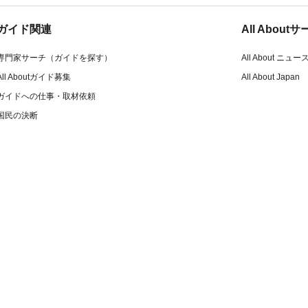
ガイド関連
All Abou
専門家サーチ（ガイドを探す）
All About ニュー
All Aboutガイド募集
All About Japan
ガイドへの仕事・取材依頼
国民の決断