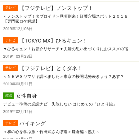
【フジテレビ】ノンストップ！
テレビ
＜ノンストップ！タブロイド＞見頃到来！紅葉穴場スポット２０１９
【専門家ロケ解説】
2019年12月06日
【TOKYO MX】ひるキュン！
テレビ
▼ひるキュン！お節介リサーチ▼夫婦の思い出づくりにおススメの宿
2019年03月28日
【フジテレビ】とくダネ！
テレビ
＜ＮＥＷＳヤマサキ調べました＞東京の桜開花発表きょう？あす？
2019年03月21日
女性自身
雑誌
デビュー準備の必読ナビ 失敗しない はじめての「ひとり旅」
2019年02月12日
バイキング
テレビ
＜和の心を学ぶ旅・竹田式さんぽ道＞鎌倉編～協力～