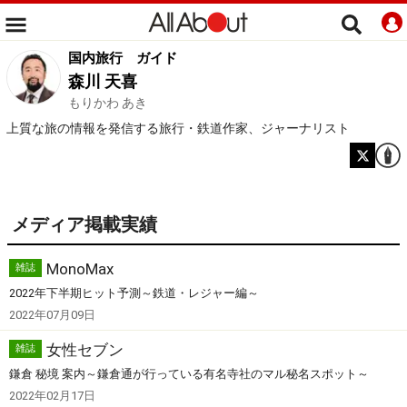
国内旅行
ガイド
森川 天喜
もりかわ あき
上質な旅の情報を発信する旅行・鉄道作家、ジャーナリスト
メディア掲載実績
MonoMax
雑誌
2022年下半期ヒット予測～鉄道・レジャー編～
2022年07月09日
女性セブン
雑誌
鎌倉 秘境 案内～鎌倉通が行っている有名寺社のマル秘名スポット～
2022年02月17日