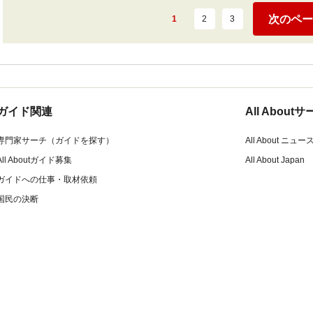
次のペー
1
2
3
ガイド関連
All Abou
専門家サーチ（ガイドを探す）
All About ニュー
All Aboutガイド募集
All About Japan
ガイドへの仕事・取材依頼
国民の決断