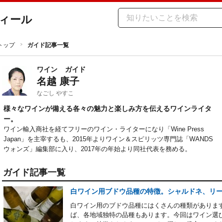
ィール
トップ
ガイド記事一覧
ワイン
ガイド
名越 康子
なごし やすこ
様々なワインが備える各々の魅力と楽しみ方を伝えるワインライタ
ー。
ワイン輸入商社を経てフリーのワイン・ライターになり「Wine Press 
Japan」を主宰するも、2015年よりワイン＆スピリッツ専門誌「WANDS
ウォンズ」編集部に入り、2017年の年始より同社代表を務める。
ガイド記事一覧
白ワイン用ブドウ品種の特徴。シャルドネ、リ
白ワイン用のブドウ品種にはくさんの種類がありま
ば、各地域独特の品種もあります。今回はワイン選