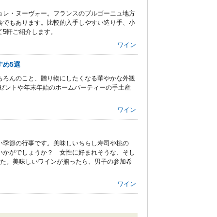
ョレ・ヌーヴォー。フランスのブルゴーニュ地方
会でもあります。比較的入手しやすい造り手、小
て5軒ご紹介します。
ワイン
すめ5選
ちろんのこと、贈り物にしたくなる華やかな外観
レゼントや年末年始のホームパーティーの手土産
ワイン
い季節の行事です。美味しいちらし寿司や桃の
いかがでしょうか？ 女性に好まれそうな、そし
した。美味しいワインが揃ったら、男子の参加希
ワイン