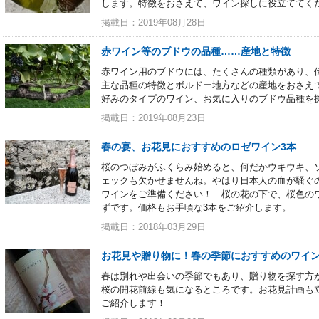
します。特徴をおさえて、ワイン探しに役立ててく
掲載日：2019年08月28日
赤ワイン等のブドウの品種……産地と特徴
赤ワイン用のブドウには、たくさんの種類があり、
主な品種の特徴とボルドー地方などの産地をおさえ
好みのタイプのワイン、お気に入りのブドウ品種を
掲載日：2019年08月23日
春の宴、お花見におすすめのロゼワイン3本
桜のつぼみがふくらみ始めると、何だかウキウキ、
ェックも欠かせませんね。やはり日本人の血が騒ぐ
ワインをご準備ください！ 桜の花の下で、桜色の
ずです。価格もお手頃な3本をご紹介します。
掲載日：2018年03月29日
お花見や贈り物に！春の季節におすすめのワイン
春は別れや出会いの季節でもあり、贈り物を探す方
桜の開花前線も気になるところです。お花見計画も
ご紹介します！