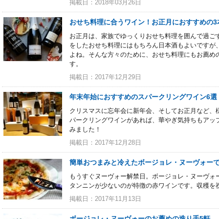
掲載日：2018年03月26日
おせち料理に合うワイン！お正月におすすめの3
お正月は、家族でゆっくりおせち料理を囲んで過ご
をしたおせち料理にはもちろん日本酒もよいですが
よね。そんな方々のために、おせち料理にもお薦め
す。
掲載日：2017年12月29日
年末年始におすすめのスパークリングワイン6選
クリスマスに忘年会に新年会、そしてお正月など、
パークリングワインがあれば、華やぎ気持ちもアッ
みました！
掲載日：2017年12月28日
簡単おつまみと冷えたボージョレ・ヌーヴォー
もうすぐヌーヴォー解禁日。ボージョレ・ヌーヴォ
タンニンが少ないのが特徴の赤ワインです。収穫を
掲載日：2017年11月13日
ボージョレ・ヌーヴォーのお薦めの造り手5軒