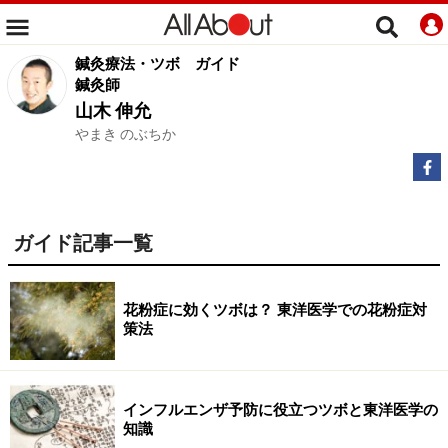
鍼灸療法・ツボ
ガイド
鍼灸師
山木 伸允
やまき のぶちか
ガイド記事一覧
花粉症に効くツボは？ 東洋医学での花粉症対
策法
インフルエンザ予防に役立つツボと東洋医学の
知識