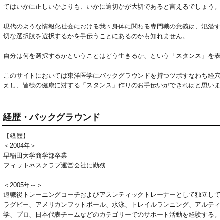
てはいかに正しいかよりも、いかに適切かが大切であると言えるでしょう。
現代のような情報化社会における我々身体に関わる専門職の意義は、氾濫
切な選択肢を選択するかを手伝うことにあるのかも知れません。

自分は何を選択するかということはどう生きるか、という「スタンス」を表
このサイトにおいては東洋医学にバックグラウンドを持つツボすなわち経
えし、皆様の健康に対する「スタンス」作りのお手伝いができればと思い
経歴・バックグラウンド
【経歴】
＜2004年＞
早稲田大学商学部卒業
フィットネスクラブ運営会社に勤務
＜2005年～＞
退職後トレーニングコーチおよびアスレティックトレーナーとして独立し
ラグビー、アメリカンフットボール、水泳、トレイルランニング、アルテ
学、プロ、日本代表チームなどのカテゴリーでのサポート活動を経験する