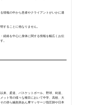


する情報の中から患者やクライアントがいかに適
明することに他なりません。

穴・経絡を中心に身体に関する情報を幅広くお伝
ます。
て以来、柔道、バスケットボール、野球、剣道、
ィメット等の様々な種目において中学、高校、大
。その傍ら鍼灸師あん摩マッサージ指圧師や日本