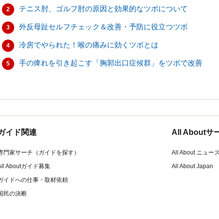
テニス肘、ゴルフ肘の原因と効果的なツボについて
2
外反母趾セルフチェック＆改善・予防に役立つツボ
3
冷房でやられた！喉の痛みに効くツボとは
4
手の痺れを引き起こす「胸郭出口症候群」をツボで改善
5
ガイド関連
All Abou
専門家サーチ（ガイドを探す）
All About ニュー
All Aboutガイド募集
All About Japan
ガイドへの仕事・取材依頼
国民の決断