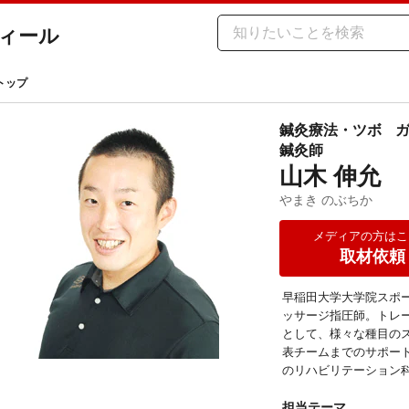
ィール
トップ
鍼灸療法・ツボ
鍼灸師
山木 伸允
やまき のぶちか
メディアの方はこ
取材依頼
早稲田大学大学院スポ
ッサージ指圧師。トレ
として、様々な種目の
表チームまでのサポー
のリハビリテーション
担当テーマ