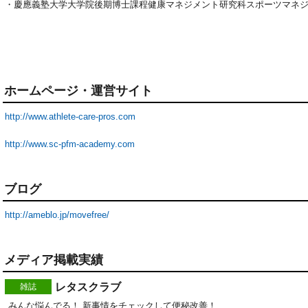
・慶應義塾大学大学院後期博士課程健康マネジメント研究科スポーツマネ
ホームページ・運営サイト
http://www.athlete-care-pros.com
http://www.sc-pfm-academy.com
ブログ
http://ameblo.jp/movefree/
メディア掲載実績
レタスクラブ
雑誌
みんな悩んでる！ 新事情をチェックして便秘改善！