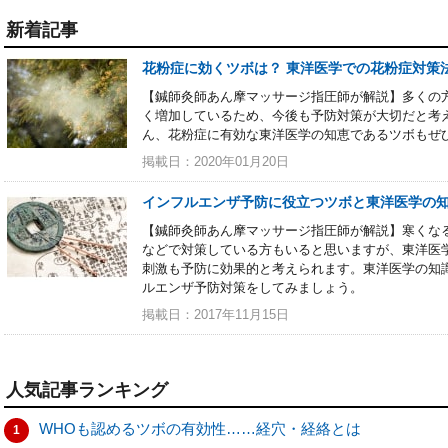
新着記事
花粉症に効くツボは？ 東洋医学での花粉症対策
【鍼師灸師あん摩マッサージ指圧師が解説】多くの方
く増加しているため、今後も予防対策が大切だと考
ん、花粉症に有効な東洋医学の知恵であるツボもぜ
掲載日：2020年01月20日
インフルエンザ予防に役立つツボと東洋医学の
【鍼師灸師あん摩マッサージ指圧師が解説】寒くな
などで対策している方もいると思いますが、東洋医
刺激も予防に効果的と考えられます。東洋医学の知
ルエンザ予防対策をしてみましょう。
掲載日：2017年11月15日
人気記事ランキング
WHOも認めるツボの有効性……経穴・経絡とは
1