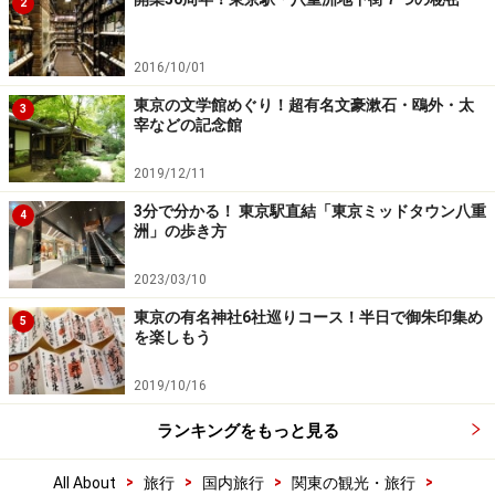
2
2016/10/01
東京の文学館めぐり！超有名文豪漱石・鴎外・太
3
宰などの記念館
2019/12/11
3分で分かる！ 東京駅直結「東京ミッドタウン八重
4
洲」の歩き方
2023/03/10
東京の有名神社6社巡りコース！半日で御朱印集め
5
を楽しもう
2019/10/16
ランキングをもっと見る
>
>
>
>
All About
旅行
国内旅行
関東の観光・旅行