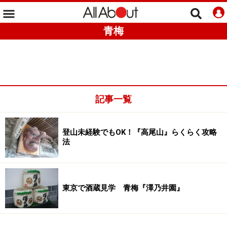
青梅
記事一覧
登山未経験でもOK！『高尾山』らくらく攻略
法
東京で酒蔵見学 青梅『澤乃井園』