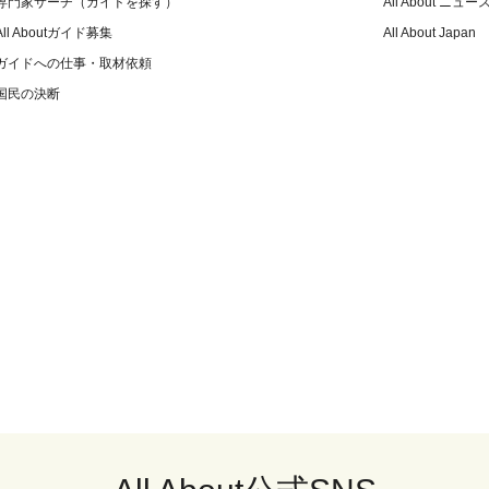
専門家サーチ（ガイドを探す）
All About ニュー
All Aboutガイド募集
All About Japan
ガイドへの仕事・取材依頼
国民の決断