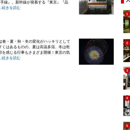
山手線』。新幹線が発着する『東京』『品
.
続きを読む
1
）は春・夏・秋・冬の変化がハッキリとして
2
すくはあるものの、夏は高温多湿、冬は乾
節を感じる行事もさまざま開催！東京の気
.
続きを読む
3
4
5