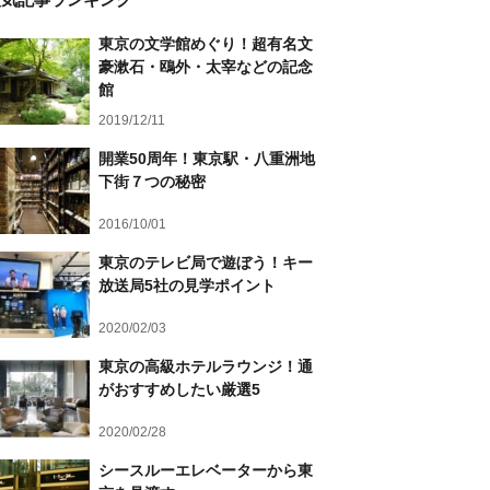
東京の文学館めぐり！超有名文
豪漱石・鴎外・太宰などの記念
館
2019/12/11
開業50周年！東京駅・八重洲地
下街７つの秘密
2016/10/01
東京のテレビ局で遊ぼう！キー
放送局5社の見学ポイント
2020/02/03
東京の高級ホテルラウンジ！通
がおすすめしたい厳選5
2020/02/28
シースルーエレベーターから東