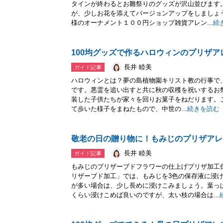
タインが終わるとお雛祭りのグッズが沢山並びます
が、少しお花を添えてバージョンアップをしましょ
様のオーナメント１００円ショップ雑貨アレン...
続
100均グッズで作るハロウィンのプリザア
長井 睦美
ガイド記事
ハロウィンとは？夢の島植物園キリスト教の行事で
です。悪霊を追い出すと共に秋の収穫を祝いするお祭りです
装した子供たちが家々を回りお菓子をねだります。
て歩いた様子をまねたもので、中世の...
続きを読む
敬老の日の贈り物に！もみじのプリザアレ
長井 睦美
ガイド記事
もみじのプリザーブドフラワーの仕上げプリザ加工
リザーブド加工」では、もみじを3色の保存液に浸
が多い場合は、少し長めに浸けこみましょう。葉っ
くらい浸けこめば良いのですが、太い枝の場合は...