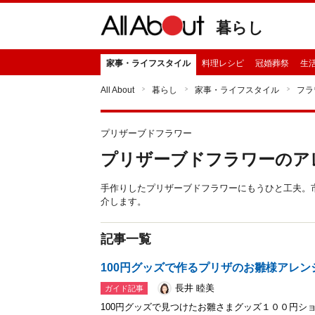
暮らし
家事・ライフスタイル
料理レシピ
冠婚葬祭
生
All About
暮らし
家事・ライフスタイル
フラ
プリザーブドフラワー
プリザーブドフラワーのア
手作りしたプリザーブドフラワーにもうひと工夫。
介します。
記事一覧
100円グッズで作るプリザのお雛様アレン
長井 睦美
ガイド記事
100円グッズで見つけたお雛さまグッズ１００円ショ