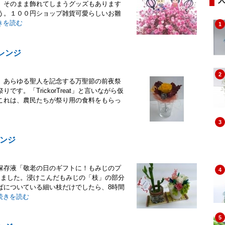
。そのまま飾れてしまうグッズもあります
う。１００円ショップ雑貨可愛らしいお雛
きを読む
1
レンジ
2
、あらゆる聖人を記念する万聖節の前夜祭
。「TrickorTreat」と言いながら仮
これは、農民たちが祭り用の食料をもらっ
3
ンジ
保存液「敬老の日のギフトに！もみじのプ
4
けました。浸けこんだもみじの「枝」の部分
ぱについている細い枝だけでしたら、8時間
続きを読む
5