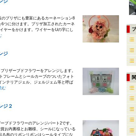
ンジ
販のプリザにも豊富にあるカーネーション8
を6つに分けます。プリザ加工されたカーネ
ワイヤーをかけます。ワイヤーをUの字にし
む
ンジ
、プリザーブドフラワーをアレンジします。
ォトフレームとシールカーブのついたフォト
インテリアジェル、ジェルジェム等と呼ば
読む
ンジ２
ザーブドフラワーのアレンジパート2です。
雑貨お内裏様とお雛様、シールになっている
貼る布のリボンリボンはシールタイプにな