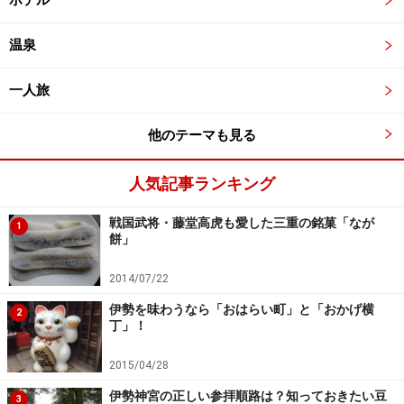
ホテル
温泉
一人旅
他のテーマも見る
人気記事ランキング
戦国武将・藤堂高虎も愛した三重の銘菓「なが
1
餅」
2014/07/22
伊勢を味わうなら「おはらい町」と「おかげ横
2
丁」！
2015/04/28
伊勢神宮の正しい参拝順路は？知っておきたい豆
3