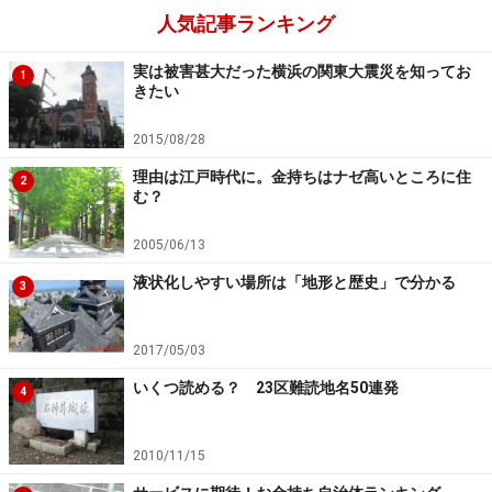
人気記事ランキング
実は被害甚大だった横浜の関東大震災を知ってお
1
きたい
2015/08/28
理由は江戸時代に。金持ちはナゼ高いところに住
2
む？
2005/06/13
液状化しやすい場所は「地形と歴史」で分かる
3
2017/05/03
いくつ読める？ 23区難読地名50連発
4
2010/11/15