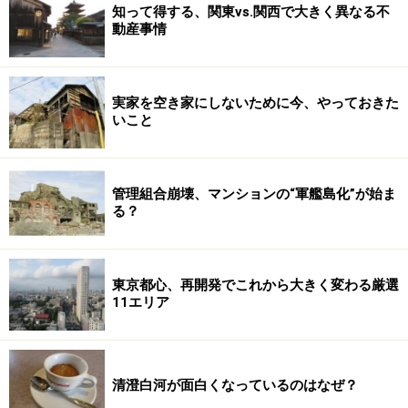
知って得する、関東vs.関西で大きく異なる不
動産事情
実家を空き家にしないために今、やっておきた
いこと
管理組合崩壊、マンションの“軍艦島化”が始ま
る？
東京都心、再開発でこれから大きく変わる厳選
11エリア
清澄白河が面白くなっているのはなぜ？