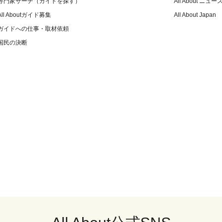
専門家サーチ（ガイドを探す）
All About ニュー
All Aboutガイド募集
All About Japan
ガイドへの仕事・取材依頼
国民の決断