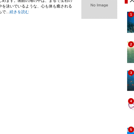
しめます。函館の海の中は、まるで宝石の
中を泳いでいるような、心も体も癒される
...
続きを読む
1
2
3
4
5