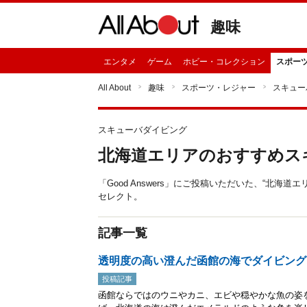
趣味
エンタメ
ゲーム
ホビー・コレクション
スポー
All About
趣味
スポーツ・レジャー
スキュー
スキューバダイビング
北海道エリアのおすすめス
「Good Answers」にご投稿いただいた、“北
セレクト。
記事一覧
透明度の高い澄んだ函館の海でダイビング
投稿記事
函館ならではのウニやカニ、エビや穏やかな魚の姿