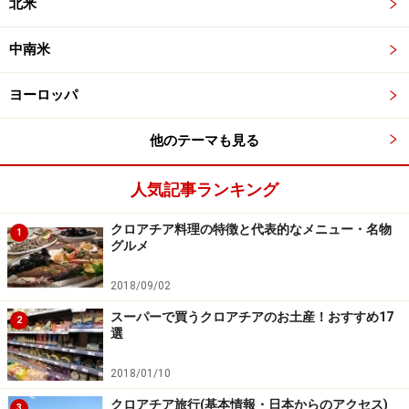
北米
中南米
ヨーロッパ
他のテーマも見る
人気記事ランキング
クロアチア料理の特徴と代表的なメニュー・名物
1
グルメ
2018/09/02
スーパーで買うクロアチアのお土産！おすすめ17
2
選
2018/01/10
クロアチア旅行(基本情報・日本からのアクセス)
3