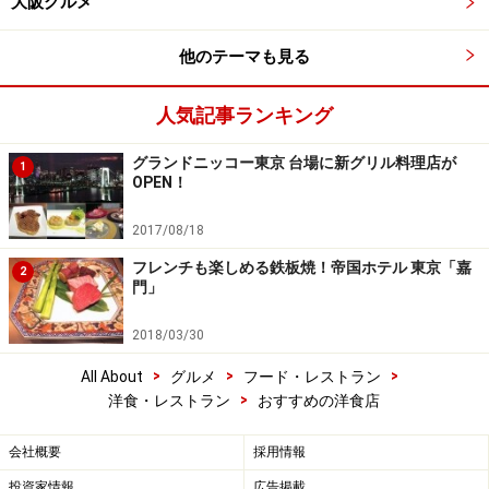
大阪グルメ
他のテーマも見る
人気記事ランキング
グランドニッコー東京 台場に新グリル料理店が
1
OPEN！
2017/08/18
フレンチも楽しめる鉄板焼！帝国ホテル 東京「嘉
2
門」
2018/03/30
>
>
>
All About
グルメ
フード・レストラン
>
洋食・レストラン
おすすめの洋食店
会社概要
採用情報
投資家情報
広告掲載