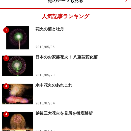
他のテーマも見る
人気記事ランキング
花火の菊と牡丹
1
2013/05/06
日本のお家芸花火！ 八重芯変化菊
2
2013/05/23
水中花火のあれこれ
3
2013/07/04
越後三大花火を見所を徹底解析
4