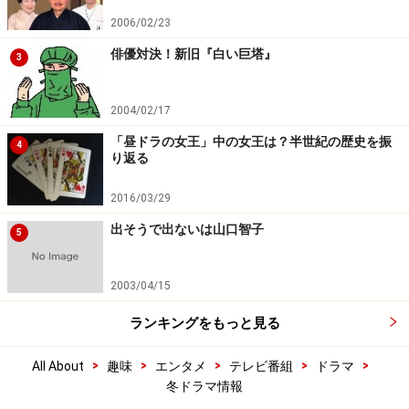
2006/02/23
俳優対決！新旧『白い巨塔』
3
2004/02/17
「昼ドラの女王」中の女王は？半世紀の歴史を振
4
り返る
2016/03/29
出そうで出ないは山口智子
5
2003/04/15
ランキングをもっと見る
>
>
>
>
>
All About
趣味
エンタメ
テレビ番組
ドラマ
冬ドラマ情報