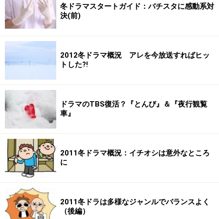
冬ドラマスタートガイド：バチスタに感動系対
決(前)
2012冬ドラマ概況 アレを今放送すればヒッ
トした?!
ドラマのTBS復活？『とんび』＆『夜行観覧
車』
2011冬ドラマ概況：イチオシは意外なところ
に
2011冬ドラは多様なジャンルでバランスよく
（後編）