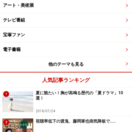
アート・美術展
テレビ番組
宝塚ファン
電子書籍
他のテーマも見る
人気記事ランキング
夏に観たい！胸が高鳴る歴代の「夏ドラマ」10
1
選！
2018/07/24
視聴率低下の渡鬼、藤岡琢也病気降板で……
2