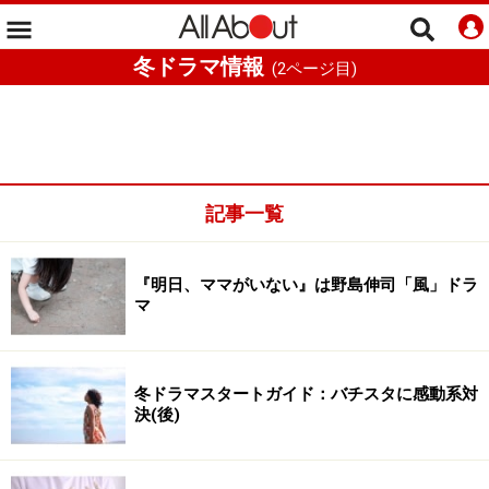
冬ドラマ情報
(
2
ページ目)
記事一覧
『明日、ママがいない』は野島伸司「風」ドラ
マ
冬ドラマスタートガイド：バチスタに感動系対
決(後)