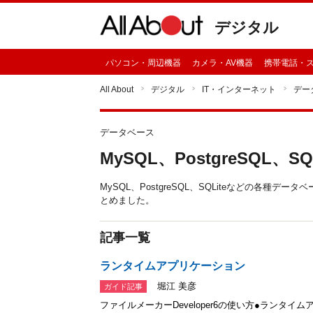
デジタル
パソコン・周辺機器
カメラ・AV機器
携帯電話・
All About
デジタル
IT・インターネット
デー
データベース
MySQL、PostgreSQL、SQL
MySQL、PostgreSQL、SQLiteなどの各
とめました。
記事一覧
ランタイムアプリケーション
堀江 美彦
ガイド記事
ファイルメーカーDeveloper6の使い方●ランタ