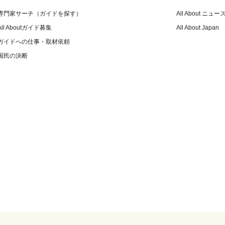
専門家サーチ（ガイドを探す）
All About ニュー
All Aboutガイド募集
All About Japan
ガイドへの仕事・取材依頼
国民の決断