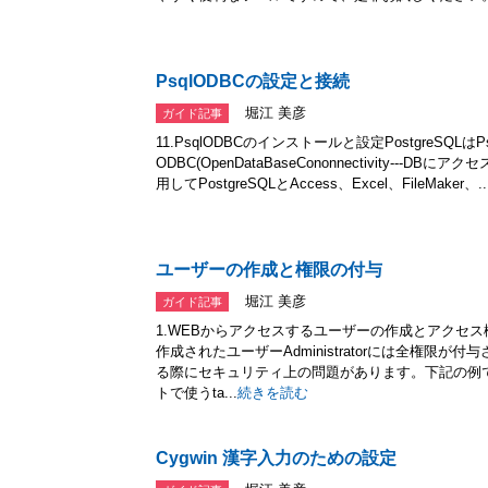
PsqlODBCの設定と接続
堀江 美彦
ガイド記事
11.PsqlODBCのインストールと設定PostgreSQLはPsq
ODBC(OpenDataBaseCononnectivity--
用してPostgreSQLとAccess、Excel、FileMaker、..
ユーザーの作成と権限の付与
堀江 美彦
ガイド記事
1.WEBからアクセスするユーザーの作成とアクセス権
作成されたユーザーAdministratorには全権限
る際にセキュリティ上の問題があります。下記の例では
トで使うta...
続きを読む
Cygwin 漢字入力のための設定