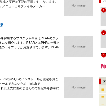
ョンの作成と実行は下記の手順でおこないます。
タート」メニューよりファイルメーカー
1
凍
2
ルを解凍するプログラム今回はPEARのクラ
ムを紹介します。PEARとはPHPの一部と
のライブラリが用意されています。PEAR
3
～PostgreSQLのインストールと設定をおこ
トールできないため、initdbで
がでてそれ以上先に進めませんので当記事を参考に