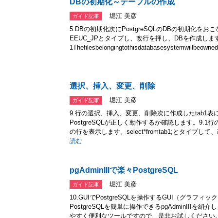
DBの初期化～テーブルの作成
堀江 美彦
ガイド記事
5.DBの初期化次にPostgreSQLのDBの初期化をおこないま
EEUC_JPとタイプし、改行を押し、DBを作成しま
1Thefilesbelongingtothisdatabasesystemwillbeowned
選択、挿入、変更、削除
堀江 美彦
ガイド記事
9.行の選択、挿入、変更、削除次に作成したtab1
PostgreSQLが正しく動作するか確認します。9.1行の選択
の行を表示します。select*fromtab1;とタイプ
読む
pgAdminIIIで楽々PostgreSQL
堀江 美彦
ガイド記事
10.GUIでPostgreSQLを操作するGUI（グラ
PostgreSQLを簡単に操作できるpgAdminII
やすく便利なツールですので、是非お試しください。10.1pos