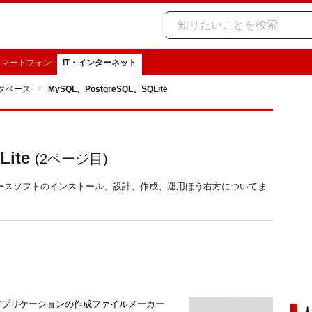
スマートフォン
IT・インターネット
タベース
MySQL、PostgreSQL、SQLite
ite
(
2
ページ目)
種データベースソフトのインストール、設計、作成、運用ほう右方についてま
イムアプリケーションの作成ファイルメーカー