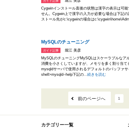
堀江 美彦
ガイド記事
Cygwinインストール直後の状態は漢字の表示は可
せん。Cygwin上で漢字の入力が必要な場合は下記の
ストール先がc:\cygwinの場合はc:\cygwin\home\Admi
MySQLのチューニング
堀江 美彦
ガイド記事
MySQLのチューニングMySQLはスケーラブルな
消費を小さくしていますが、メモリを多く割り当て
mysqldサーバで使用されるデフォルトのバッファ
shell>mysqld--help下記の...
続きを読む
前のページへ
1
カテゴリー一覧