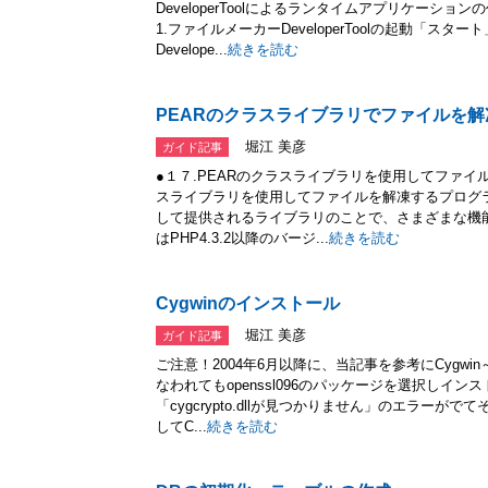
DeveloperToolによるランタイムアプリケーシ
1.ファイルメーカーDeveloperToolの起動「ス
Develope...
続きを読む
PEARのクラスライブラリでファイルを解
堀江 美彦
ガイド記事
●１７.PEARのクラスライブラリを使用してファイ
スライブラリを使用してファイルを解凍するプログラ
して提供されるライブラリのことで、さまざまな機能
はPHP4.3.2以降のバージ...
続きを読む
Cygwinのインストール
堀江 美彦
ガイド記事
ご注意！2004年6月以降に、当記事を参考にCygwin
なわれてもopenssl096のパッケージを選択しインス
「cygcrypto.dllが見つかりません」のエラー
してC...
続きを読む