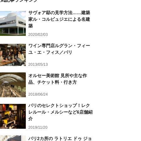
サヴォア邸の見学方法……建築
家ル・コルビュジエによる名建
築
2020/02/03
ワイン専門店ルグラン・フィー
ユ・エ・フィス／パリ
2013/05/13
オルセー美術館 見所や主な作
品、チケット料・行き方
2018/06/24
パリのセレクトショップ！レク
レルール・メルシーなど6店舗紹
介
2019/11/20
パリ2カ所の ラトリエ ドゥ ジョ