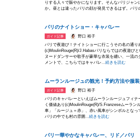
りする人々で賑やかになります。そんなパリジャン
か。昼とは違ったパリの顔が発見できるはず。パリの.
パリのナイトショー・キャバレー
野口 裕子
ガイド記事
パリで夜遊び！ナイトショーに行こうその名の通り
(c)MoulinRouge(R)/J.Habasパリならで
ヌードダンサーや歌手が豪華な衣装を纏い、一流の
メントで、こちらではキャバレ...
続きを読む
ムーランルージュの観光！予約方法や服装
野口 裕子
ガイド記事
パリのキャバレーといえばムーランルージュフィナ
く価値あり(c)MoulinRouge(R)/S.Franze
車」「ルージュ＝赤」、赤い風車がシンボルとなっ
パリの中でも村の雰囲...
続きを読む
パリ一華やかなキャバレー、リド／パリ