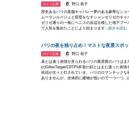
野口 裕子
ガイド記事
歴史あるパリの老舗キャバレー夢のある豪華なショーを
ムーランルージュと双璧をなすシャンゼリゼのキャバ
ゼリゼ通りの一角にベニスの浜辺を模した地下プー
て人気を集めたことにより始まります...
続きを読む
パリの夜を独り占め！マストな夜景スポッ
野口 裕子
ガイド記事
昼とは違う表情が見られるパリの夜景夜のパリはま
(c)GillesTargat/CRTPIdF昼の顔とはまた
街頭が次々と灯されていき、パリのロマンチックな
ありませんが、全体的に建物が低いので一つ一つ...