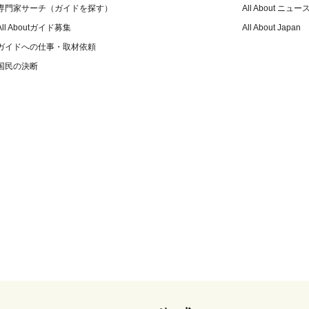
専門家サーチ（ガイドを探す）
All About ニュー
All Aboutガイド募集
All About Japan
ガイドへの仕事・取材依頼
国民の決断