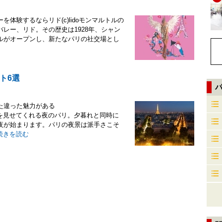
体験するならリド(c)lidoモンマルトルの
レー、リド。その歴史は1928年、シャン
ルがオープンし、新たなパリの社交場とし
ト6選
た違った魅力がある
違った表情を見せてくれる夜のパリ。夕暮れと同時に
夜が始まります。パリの夜景は派手さこそ
続きを読む