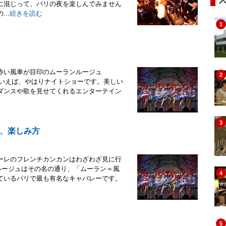
に混じって、パリの夜を楽しんでみません
..
続きを読む
1
赤い風車が目印のムーランルージュ
2
はの夜遊びといえば、やはりナイトショーです。美しい
ダンスや歌を見せてくれるエンターテイン
3
、楽しみ方
ーレのフレンチカンカンはわざわざ見に行
seムーランルージュはその名の通り、「ムーラン＝風
4
ているパリで最も有名なキャバレーです。
5