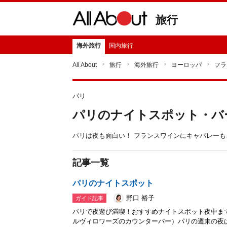
旅行
海外旅行
国内旅行
All About
旅行
海外旅行
ヨーロッパ
フラ
パリ
パリのナイトスポット・バ
パリは夜も面白い！ フランスワインにキャバレー
記事一覧
パリのナイトスポット
野口 裕子
ガイド記事
パリで夜遊び満喫！おすすめナイトスポット夜中ま
ルヴィロワーズのカウンターバー）パリの週末の夜