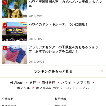
ハワイ王国建国の王、カメハメハ大王像／ホノル
3
ル
2018/03/05
ハワイのドン・キホーテ、ついに開店！
4
2006/10/23
アラモアナセンターの子供服＆おもちゃショッ
5
プ おすすめショップをご紹介！
2019/09/03
ランキングをもっと見る
>
>
>
>
>
All About
旅行
海外旅行
ハワイ
オアフ島
>
ホノルル
ホノルルのホテル・コンドミニアム
会社概要
採用情報