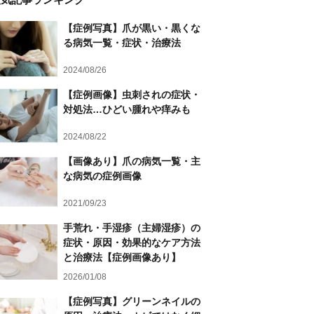
【症例写真】爪が黒い・黒くな
る病気一覧・症状・治療法
2024/08/26
【症例画像】虫刺されの症状・
対処法…ひどい腫れや痒みも
2024/08/22
【画像あり】爪の病気一覧・主
な病気の症例画像
2021/09/23
手荒れ・手湿疹（主婦湿疹）の
症状・原因・効果的なケア方法
と治療法【症例画像あり】
2026/01/08
【症例写真】グリーンネイルの