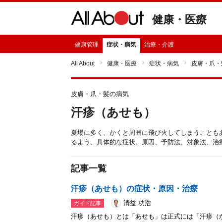
健康・医療
健康管理
症状・病気
治療・介護
All About
健康・医療
症状・病気
皮膚・爪・
皮膚・爪・髪の病気
汗疹（あせも）
夏場に多く、かくと周囲に飛び火してしまうことも
るよう、具体的な症状、原因、予防法、対象法、治
記事一覧
汗疹（あせも）の症状・原因・治療
清益 功浩
ガイド記事
汗疹（あせも）とは「あせも」は正式には「汗疹（