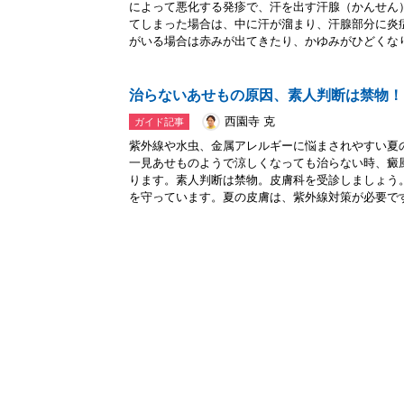
によって悪化する発疹で、汗を出す汗腺（かんせん
てしまった場合は、中に汗が溜まり、汗腺部分に炎
がいる場合は赤みが出てきたり、かゆみがひどくなり.
治らないあせもの原因、素人判断は禁物！
西園寺 克
ガイド記事
紫外線や水虫、金属アレルギーに悩まされやすい夏
一見あせものようで涼しくなっても治らない時、癜
ります。素人判断は禁物。皮膚科を受診しましょう
を守っています。夏の皮膚は、紫外線対策が必要です.