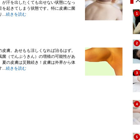
）が汗を出したくても出せない状態になっ
症を起きてしまう状態です。特に皮膚に菌
1
..
続きを読む
2
の皮膚。あせもも涼しくなれば治るはず。
風菌（でんぷうきん）の増殖の可能性があ
。夏の皮膚は災難続き！皮膚は外界から体
..
続きを読む
3
4
5