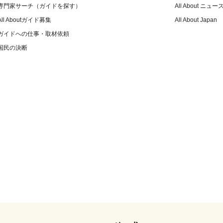
専門家サーチ（ガイドを探す）
All About ニュー
All Aboutガイド募集
All About Japan
ガイドへの仕事・取材依頼
国民の決断