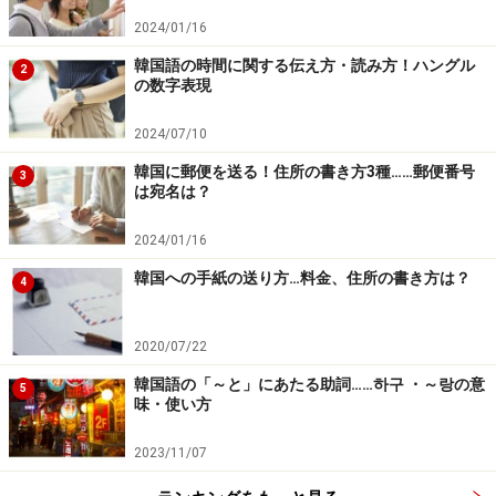
2024/01/16
韓国語の時間に関する伝え方・読み方！ハングル
2
の数字表現
2024/07/10
韓国に郵便を送る！住所の書き方3種……郵便番号
3
は宛名は？
2024/01/16
韓国への手紙の送り方…料金、住所の書き方は？
4
2020/07/22
韓国語の「～と」にあたる助詞……하구 ・～랑の意
5
味・使い方
2023/11/07