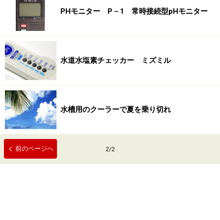
PHモニター P－1 常時接続型pHモニター
水道水塩素チェッカー ミズミル
水槽用のクーラーで夏を乗り切れ
前のページへ
2
/
2