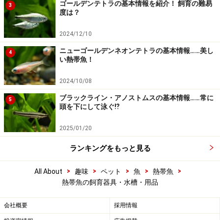
ゴールデンテトラの基本情報を紹介！ 飼育の難易
3
度は？
2024/12/10
ニューゴールデンネオンテトラの基本情報……美し
4
い熱帯魚！
2024/10/08
ブラックライン・アノストムスの基本情報……常に
5
頭を下にして泳ぐ⁉
2025/01/20
ランキングをもっと見る
>
>
>
>
>
All About
趣味
ペット
魚
熱帯魚
熱帯魚の飼育器具・水槽・用品
会社概要
採用情報