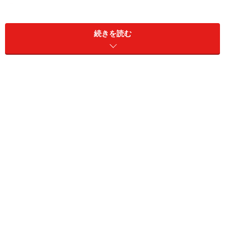
金融商品仲介の仕組みとは？
銀行は、お客と証券会社との間に立ち、証券口座開設申
続きを読む
込みの受付や、有価証券の案内をし、お客が証券会社の
商品を売買することを、媒介します。
お客にとってのメリットは、
使い慣れた銀行の窓口やインターネット取引画面
で、証券口座を開設できる。
資金の移動が楽にできる。←銀行預金から自動的に
証券口座に入金されるなど、証券口座への資金移動
のシステムがある。