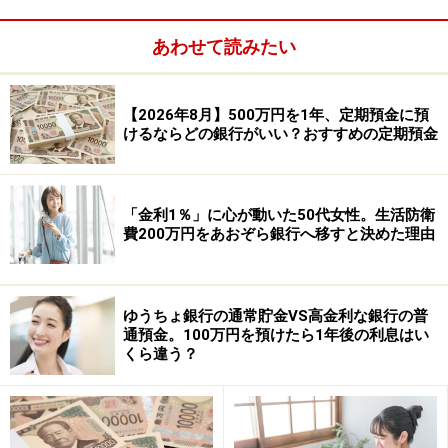
あわせて読みたい
【2026年8月】500万円を1年、定期預金に預
けるならどの銀行がいい？おすすめの定期預金
「金利1％」に心が動いた50代女性。生活防衛
費200万円をあおぞら銀行へ移すと決めた理由
次ページ
で、主な銀行の金融商品仲介の内容を紹介
します。
ゆうちょ銀行の通常貯金VS高金利な銀行の普
※記事内容は執筆時点のものです。最新の内容をご確認くださ
通預金。100万円を預けたら1年後の利息はい
い。
くら違う？
本記事の内容は一般的な情報提供を目的としており、特定の金融
商品や投資行動を推奨するものではありません。
投資や資産運用に関する最終的なご判断はご自身の責任において
行ってください。
掲載情報の正確性・完全性については十分に配慮しております