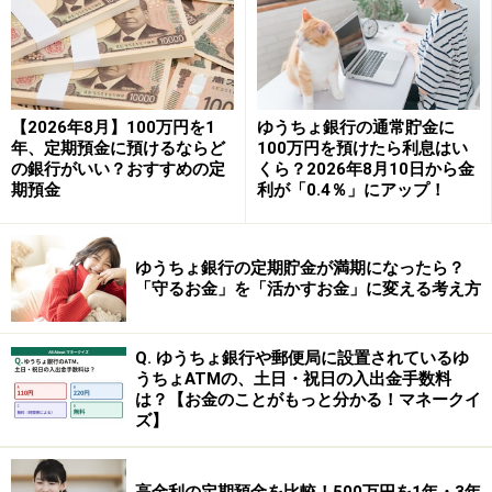
が、その内容を保証するものではなく、これに基づく損失・損害
などについて当社は一切の責任を負いません。
最新の情報や詳細については、必ず各金融機関やサービス提供者
の公式情報をご確認ください。
【2026年8月】100万円を1
ゆうちょ銀行の通常貯金に
次のページへ
1
/
2
年、定期預金に預けるならど
100万円を預けたら利息はい
の銀行がいい？おすすめの定
くら？2026年8月10日から金
期預金
利が「0.4％」にアップ！
ゆうちょ銀行の定期貯金が満期になったら？
「守るお金」を「活かすお金」に変える考え方
Q. ゆうちょ銀行や郵便局に設置されているゆ
うちょATMの、土日・祝日の入出金手数料
は？【お金のことがもっと分かる！マネークイ
ズ】
高金利の定期預金を比較！500万円を1年・3年