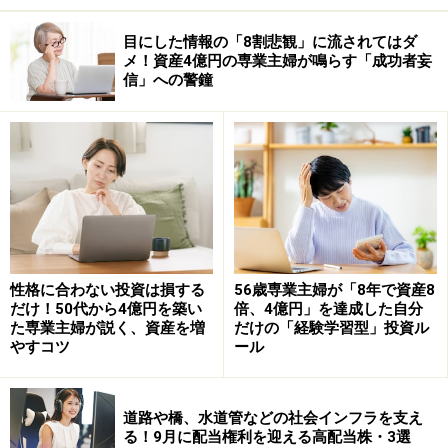
目にした情報の「8割悲観」に流されてはダ
メ！資産4億円の専業主婦が鳴らす「成功者妄
信」への警鐘
性格に合わない投資は損する
56歳専業主婦が「8年で資産8
だけ！50代から4億円を築い
倍、4億円」を達成した自分
た専業主婦が説く、資産を増
だけの「経験学習型」投資ル
やすコツ
ール
道路や橋、水道管などの社会インフラを支え
る！9月に配当権利を迎える高配当株・3選