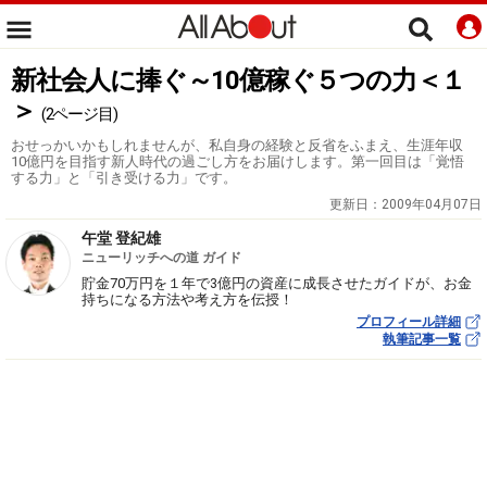
新社会人に捧ぐ～10億稼ぐ５つの力＜１
＞
(2ページ目)
おせっかいかもしれませんが、私自身の経験と反省をふまえ、生涯年収
10億円を目指す新人時代の過ごし方をお届けします。第一回目は「覚悟
する力」と「引き受ける力」です。
更新日：
2009年04月07日
午堂 登紀雄
ニューリッチへの道 ガイド
貯金70万円を１年で3億円の資産に成長させたガイドが、お金
持ちになる方法や考え方を伝授！
プロフィール詳細
執筆記事一覧