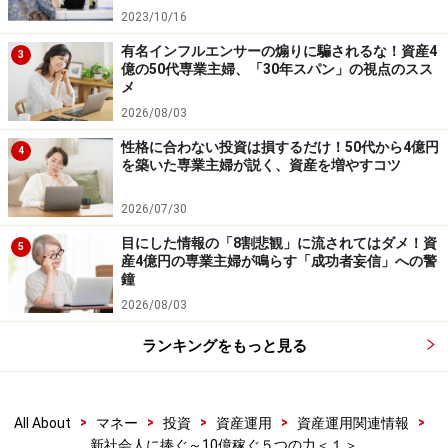
2023/10/16
有名インフルエンサーの煽りに騙されるな！資産4
3
億の50代専業主婦、「30年スパン」の視点のスス
メ
2026/08/03
性格に合わない投資は損するだけ！50代から4億円
4
を築いた専業主婦が説く、資産を増やすコツ
2026/07/30
目にした情報の「8割悲観」に流されてはダメ！資
5
産4億円の専業主婦が鳴らす「成功者妄信」への警
鐘
2026/08/03
ランキングをもっと見る
>
>
>
>
>
All About
マネー
投資
資産運用
資産運用関連情報
新社会人に捧ぐ～10億稼ぐ５つの力＜１＞