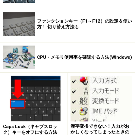
コピーした現在の保存先アドレスは、「メモ帳」を起動
し、[編集]メニュー→[貼り付け]で貼り付け、ファイルと
ファンクションキー（F1～F12）の設定＆使い
方！ 切り替え方法も
して保存しておいてください。この保存先アドレスは、
元の状態に戻す場合に役に立ちます。
これで準備は完了。次ページでは新しい保存フォルダを
CPU・メモリ使用率を確認する方法(Windows)
指定します >>
※記事内容は執筆時点のものです。最新の内容をご確認くださ
い。
※OSやアプリ、ソフトのバージョンによっては画面表示、操作方
法が異なる可能性があります。
次のページへ
1
/
2
漢字変換できない！入力がお
Caps Lock（キャプスロッ
かしくなってしまったときの
ク）キーをオフにする方法