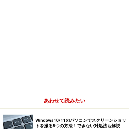
続いてOutlook Expressを起動し、[ツール]メニュー→[オ
プション]をクリックします。
[オプション]をクリックすると、以下のダイアログボック
スが表示されますので、[メンテナンス]タブを選択してか
ら[保存フォルダ]ボタンをクリックします。
あわせて読みたい
[保存フォルダ]ボタンをクリックすると、[保存場所]ダイ
アログボックスが表示されます。ここで念のため、現在
Windows10/11のパソコンでスクリーンショッ
の保存先アドレスをコピーしておきます。
トを撮る5つの方法！できない対処法も解説