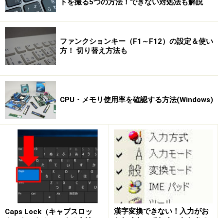
トを撮る5つの方法！できない対処法も解説
【手順のまとめ】
ファンクションキー（F1～F12）の設定＆使い
1）[コントロール パネル]を開く。
方！ 切り替え方法も
2）[サウンド、音声、およびオーディオ デバイス]カテ
ゴリ
CPU・メモリ使用率を確認する方法(Windows)
漢字変換できない！入力がお
Caps Lock（キャプスロッ