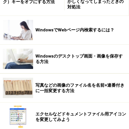
かしくなってしまったときの
ク）キーをオフにする方法
対処法
にある[サウンドとオーディオ デバイス]をクリックす
る。
WindowsでWebページ内検索するには？
3）[サウンド]タブを選択する。
Windowsのデスクトップ画面・画像を保存す
4）[Windowsの起動]を選択する。
る方法
5）[サウンド]リストからサウンドファイルを選択す
る。
写真などの画像のファイル名を名前+連番付き
に一括変更する方法
6）[OK]ボタンをクリックする。
エクセルなどドキュメントファイル用アイコン
を変更してみよう
【関連リンク】