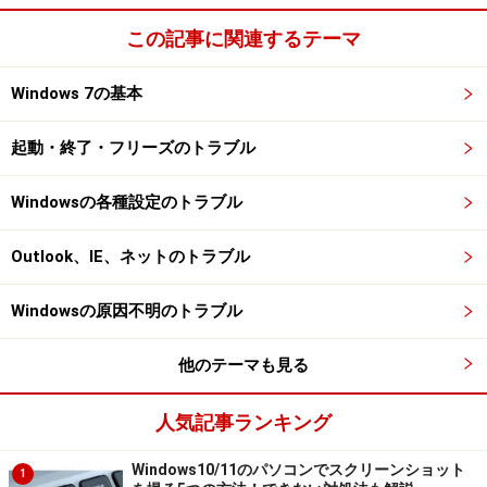
パフォーマンスを優先する
この記事に関連するテーマ
親しみやすいユーザー画像にする
ディスクドライブを最適化する
Windows 7の基本
ウィンドウをリーガルパッドに！
(酒井雄二郎)
起動・終了・フリーズのトラブル
※記事内容は執筆時点のものです。最新の内容をご確認くださ
Windowsの各種設定のトラブル
い。
※OSやアプリ、ソフトのバージョンによっては画面表示、操作方
法が異なる可能性があります。
Outlook、IE、ネットのトラブル
Windowsの原因不明のトラブル
【編集部おすすめの購入サイト】
他のテーマも見る
Amazonで Windows 関連の商品をチェック！
人気記事ランキング
楽天市場で Windows 関連の商品をチェック！
Windows10/11のパソコンでスクリーンショット
1