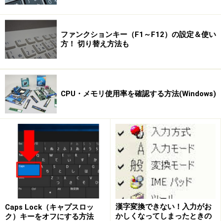
アログボックスを表示します。
ルールの条件とアクションを設定する方法は次ページ >>
ファンクションキー（F1～F12）の設定＆使い
方！ 切り替え方法も
※記事内容は執筆時点のものです。最新の内容をご確認くださ
い。
※OSやアプリ、ソフトのバージョンによっては画面表示、操作方
法が異なる可能性があります。
CPU・メモリ使用率を確認する方法(Windows)
次のページへ
1
/
3
漢字変換できない！入力がお
Caps Lock（キャプスロッ
かしくなってしまったときの
ク）キーをオフにする方法