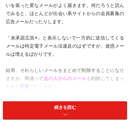
いを装った変なメールがよく届きます。何だろうと読ん
でみると、ほとんどが出会い系サイトからの会員募集の
広告メールだったりします。
「未承諾広告※」と表示しないで一方的に送信してくる
メールは特定電子メール法違反のはずですが、迷惑メー
ルは増えるばかりです。
結局、それらしいメールをまとめて削除することになり
ますが、間違って
あの人からのメール
も削除してしまっ
たらと
不安
になります。
今回は、あの人からのメールがすぐに分かるように、メ
続きを読む
ール(メッセージ)に色を付ける方法を伝授します。これ
なら、たくさんの迷惑メールの中からでも、重要なメー
ルをすぐに見つけ出すことができます。