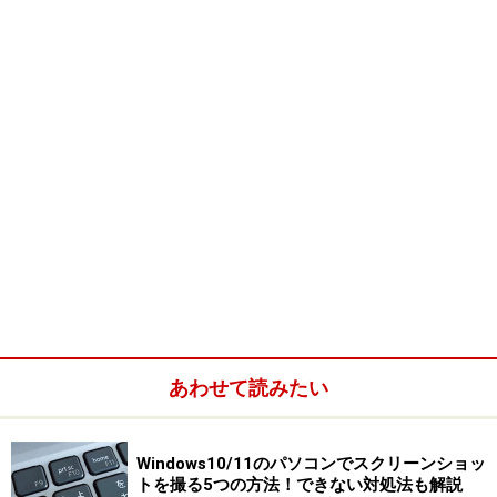
ルールの条件を設定する
<Indexに戻る>
特定の相手からのメールに色を付けるには、メッセージ
ルールを設定することが必要です。
メッセージ ルールを設定するには、
[ツール]メニュー
→[メッセージ ルール]→[メール]をクリック
します。
[メール]をクリックすると、[新規のメール ルール]ダイア
ログボックスが表示されます。ここで、メールを振り分
けるためのルールの条件を選択します。
あわせて読みたい
なお、すでにルールが設定されている場合は、[メッセー
ジ ルール]ダイアログボックスが表示されますので、[新
Windows10/11のパソコンでスクリーンショッ
規作成]ボタンをクリックして[新規のメール ルール]ダイ
トを撮る5つの方法！できない対処法も解説