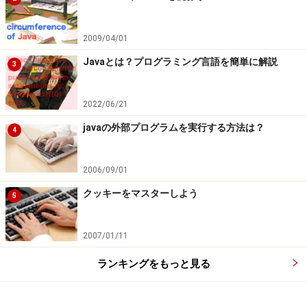
うが、これらは実際にメソッドを作っていけば次第にわ
かってきますから心配は要りません。とりあえず「どん
2009/04/01
な形になっているか」という基本だけ頭に入れておきま
しょう。
Javaとは？プログラミング言語を簡単に解説
3
続いてmainメソッドをマスターしましょう＞＞
2022/06/21
javaの外部プログラムを実行する方法は？
※記事内容は執筆時点のものです。最新の内容をご確認くださ
4
い。
※OSやアプリ、ソフトのバージョンによっては画面表示、操作方
法が異なる可能性があります。
2006/09/01
クッキーをマスターしよう
5
次のページへ
1
/
4
2007/01/11
ランキングをもっと見る