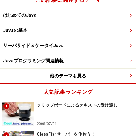
       ・・・ここに実行する処理を書く・・・
}
はじめてのJava
Javaの基本
[性質を示すもの]：クラスのpublicのように、そのメソッ
ドの性質を示す単語がここにつけられることがある（な
サーバサイド＆ケータイJava
いこともある）
Javaプログラミング関連情報
返値：「かえりち」と読む。「戻り値」ともいう。この
メソッドを実行後にどんな種類の値が呼び出し元に送り
他のテーマも見る
返されるかを示すもの（これは必ず必要）
名前：メソッドの名前。クラスと同様、一つの単語とな
人気記事ランキング
るような名前をつける
[引数]：これを呼び出すときに一緒に何かの値を渡したい
クリップボードによるテキストの受け渡し
1
ようなときに使うもの（不要ならいらない）
2008/07/01
返値や引数など、まだよくわからないものもあるでしょ
GlassFishサーバーを使おう！
2