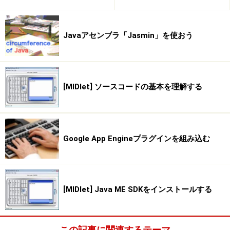
値）」が用意されていないといけません。これらを定義
していくのが「クラスを作る」ということだ、といって
Javaアセンブラ「Jasmin」を使おう
いいでしょう。この２つの要素は、クラスの中では以下
のようなものとして定義されます。
●フィールド－－そのクラスに必要なさまざまな値を保
[MIDlet] ソースコードの基本を理解する
管するためのもの。「変数」という、値を保管するもの
を使って用意する
●メソッド－－そのクラスに用意される機能を定義した
Google App Engineプラグインを組み込む
もの
フィールドについては、変数の使い方がわかればわかる
ようになるでしょう（今回は使っていません）。メソッ
[MIDlet] Java ME SDKをインストールする
ドについては、以下のような形で定義をします。
[性質を示すもの] 返値 名前 ( [引数] ) {
この記事に関連するテーマ