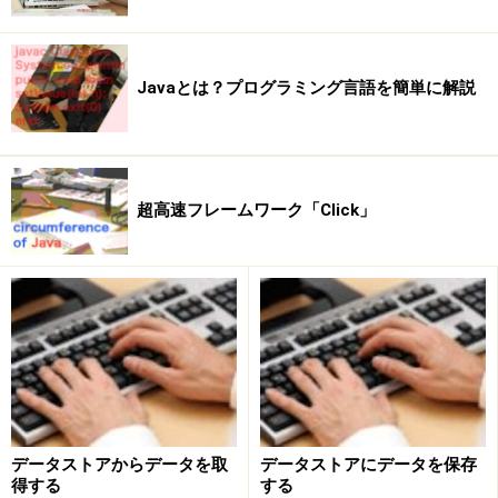
ぞれの機能や働きを示すクラスを作り、それらたくさん
のクラスが集まって動くようになっているのです。です
Javaとは？プログラミング言語を簡単に解説
から、Javaでプログラムを作るというのは、言い替えれ
ば「クラスを作る」ということなのですね。
クラスというのは、それだけが独立して働くようになっ
超高速フレームワーク「Click」
ていないといけません。例えば、ウインドウを持ったプ
ログラムがあったときに「ウインドウのクラス」「メニ
ューのクラス」というようにそれぞれが独立して使える
クラスをひとまとめにして設計するわけです。こうして
おけば、後から「ウインドウをもっと変えよう」と思っ
たら、ウインドウのクラスを修正して入れ替えるだけで
済むでしょう？
そうするためには、それぞれのクラスの中に「そのクラ
データストアからデータを取
データストアにデータを保存
得する
する
スに必要な機能」と「そのクラスに必要な情報（各種の