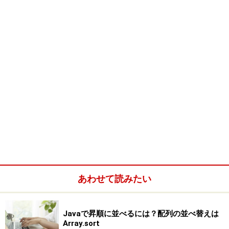
Javaのプログラムは「クラス」という小さな部品の組み
合わせでできている。それぞれのクラスの中には「メソ
ッド」と「フィールド」を置いておける。
「public」「class」というものの後に、名前が書いてあ
ります。その後に｛｝という記号がついていて、その間
にさまざまな処理が書かれている－－という形になって
いたわけです。これは、Javaの世界で「クラス」と呼ば
れるものの定義の基本形なのです。
あわせて読みたい
「クラス」というのは、Javaの世界では、プログラムを
Javaで昇順に並べるには？配列の並べ替えは
構成するためのもっとも小さな単位のようなものです。
Array.sort
Javaでは、どんなに大きなプログラムであっても、それ