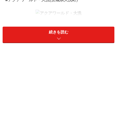
イルカの、お正月バージョンのパフォーマンスが見られま
す
続きを読む
【イルカ・アシカオーシャンライブ
お正月限定版】
・2009年1月1日(木祝)～15日(木)
【餅つき大会】
・2009年1月1日(木祝)～4日(日)
1月2日(金)から福袋も販売。新春大抽選会もあります。
→詳しくは
こちら
の「最新情報」から。
■ツインリンクもてぎ(栃木県茂木町)
【コチラのニューイヤーフェスティバル】
・2009年1月1日(木祝)～3日(土)