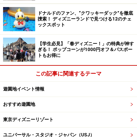
「獅子舞アシカショー」】
・2009年1月2日(金)～15日(木)
ドナルドのファン、“クワッキーダック”を徹底
【「しながわ水族館 七福神巡り」館内ラリー】
捜索！ ディズニーランドで見つける12のチェ
ックスポット
・2009年1月2日(金)～2月2日(月)
館内を巡るスタンプラリーです。
→詳しくは
こちら
の「最新ニュース」から。
【学生必見】「春ディズニー！」の特典が神す
ぎる！ ポップコーンが1000円オフ＆パスポー
トもお得に
■東京ドームシティ(東京都文京区)
【安齋肇 新年モウ・レッツ GOGO祭2009】
この記事に関連するテーマ
・2008年12月27日(土)～2009年1月7日(水)
お正月装飾、スタンプラリー、安齋神社＆おみくじな
遊園地イベント情報
ど。
【あけまして ちびまる子ちゃん
おすすめ遊園地
～忘れない 伝えたい 日本のお正月～】
東京ディズニーリゾート
・2008年12月30日(火)～2009年1月7日(水)
人形劇、映画館、ステージやさくら家のお正月など。
ユニバーサル・スタジオ・ジャパン（USJ）