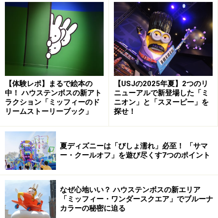
・2009年1月1日(木祝)～12日(月祝)
和楽器ライブ、伝統遊び、新春かるたクイズラリーな
ど。
→詳しくは
こちら
の「イベント」から。
■上野動物園(東京都台東区)
【体験レポ】まるで絵本の
【USJの2025年夏】2つのリ
【2009年の新年イベント】
・2009年1月2日(金)・3日(土)
中！ ハウステンボスの新アト
ニューアルで新登場した「ミ
ラクション「ミッフィーのド
ニオン」と「スヌーピー」を
獅子舞、動物たちの初詣、ゴリラに福袋など。
リームストーリーブック」
探せ！
→詳しくは
こちら
の「催し物」から。
■しながわ水族館(東京都品川区)
夏ディズニーは「びしょ濡れ」必至！ 「サマ
ー・クールオフ」を遊び尽くす7つのポイント
獅子舞に扮したアシカの珍パフォーマンス
なぜ心地いい？ ハウステンボスの新エリア
「ミッフィー・ワンダースクエア」でブルーナ
【お正月限定
カラーの秘密に迫る