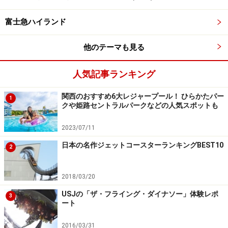
→詳しくは
こちら
。
富士急ハイランド
■よみうりランド(東京都稲城市)
【よみうりランドで初モ～出！】
他のテーマも見る
・2009年1月1日(木祝)～4日(日)
名前に「牛」が入っていれば入園無料、牛さん来園、も
人気記事ランキング
ちつき大会、お笑い芸人と羽子板、キャラクターショー
関西のおすすめ6大レジャープール！ ひらかたパー
など。
1
クや姫路セントラルパークなどの人気スポットも
→詳しくは
こちら
の「イベント情報」から。
2023/07/11
■サンリオピューロランド(東京都多摩市)
日本の名作ジェットコースターランキングBEST10
2
【キティちゃんと学ぼう！日本文化】
・2008年12月28日(日)～2009年1月4日(日)
2018/03/20
・2009年1月10日(土)～25日(日)の土日祝
USJの「ザ・フライング・ダイナソー」体験レポ
3
キティちゃんと日本舞踊、いけばな、和物手作りなど。
ート
【ニューイヤーフェスタ2009】
2016/03/31