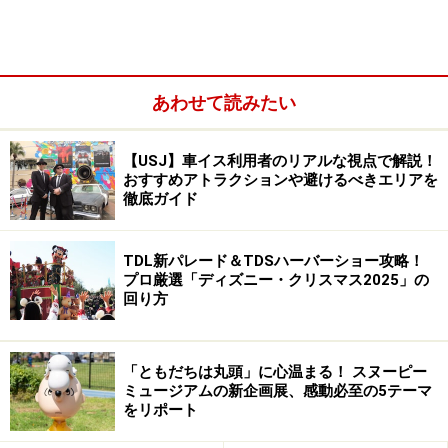
巨大書初大会、大声コンテストなど。
【花火の祭典～新春～】
・2009年1月2日(金)
→詳しくは
こちら
の「スペシャル」から。
あわせて読みたい
お正月イベント～東京編～
【USJ】車イス利用者のリアルな視点で解説！
おすすめアトラクションや避けるべきエリアを
徹底ガイド
■大江戸温泉物語(東京都江東区)
【お江戸だヨ！ 芸人集合】
TDL新パレード＆TDSハーバーショー攻略！
・2008年12月27日(土)～2009年1月4日(日)
プロ厳選「ディズニー・クリスマス2025」の
芸人たちのライブ、抽選会、カウントダウン、獅子舞な
回り方
ど。
→詳しくは
こちら
。
「ともだちは丸頭」に心温まる！ スヌーピー
ミュージアムの新企画展、感動必至の5テーマ
■メガウェブ(東京都江東区)
をリポート
【伝統の音と遊びで新春 MEGA WEB】