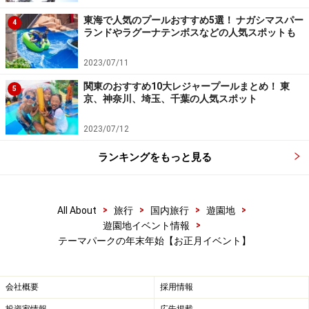
・2008年12月26日(金)～2009年1月13日(火)
キャラクターたちの着物姿やお正月メニューなど。
東海で人気のプールおすすめ5選！ ナガシマスパー
4
ランドやラグーナテンボスなどの人気スポットも
→詳しくは
こちら
の「最新ニュース」から。
2023/07/11
■多摩テック(東京都日野市)
関東のおすすめ10大レジャープールまとめ！ 東
5
【コチラのハッピーニューイヤー2009】
京、神奈川、埼玉、千葉の人気スポット
・2009年1月1日(木祝)～4日(日)
2023/07/12
もちつき大会、新春祝い太鼓、かるた大会など。
→詳しくは
こちら
の「イベント情報」から。
ランキングをもっと見る
→
次のページ
では、マザー牧場、横浜・八景島シーパラ
>
>
>
>
All About
旅行
国内旅行
遊園地
ダイス、鈴鹿サーキットなどのお正月イベントを紹介し
>
遊園地イベント情報
ます。
テーマパークの年末年始【お正月イベント】
※記事内容は執筆時点のものです。最新の内容をご確認くださ
い。
会社概要
採用情報