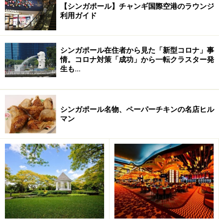
【シンガポール】チャンギ国際空港のラウンジ
※海外を訪れる際には最新情報の入手に努め、「
外務省 海外安全
利用ガイド
ホームページ
」を確認するなど、安全確保に十分注意を払ってく
ださい。
シンガポール在住者から見た「新型コロナ」事
次のページへ
1
/
4
情。コロナ対策「成功」から一転クラスター発
生も…
シンガポール名物、ペーパーチキンの名店ヒル
マン