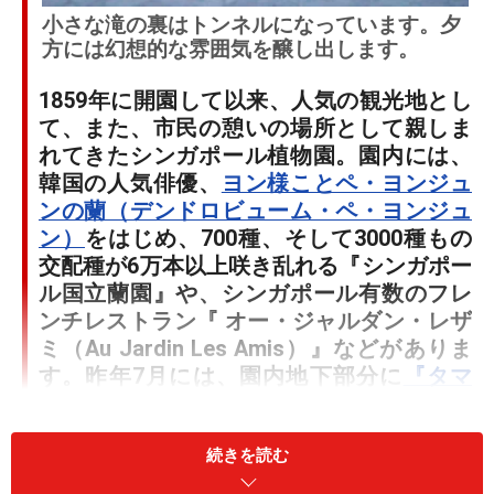
小さな滝の裏はトンネルになっています。夕
方には幻想的な雰囲気を醸し出します。
1859年に開園して以来、人気の観光地とし
て、また、市民の憩いの場所として親しま
れてきたシンガポール植物園。園内には、
韓国の人気俳優、
ヨン様ことペ・ヨンジュ
ンの蘭（デンドロビューム・ペ・ヨンジュ
ン）
をはじめ、700種、そして3000種もの
交配種が6万本以上咲き乱れる『シンガポー
ル国立蘭園』や、シンガポール有数のフレ
ンチレストラン『 オー・ジャルダン・レザ
ミ（Au Jardin Les Amis）』などがありま
す。昨年7月には、園内地下部分に
『タマ
ン・セラシ・フードガーデン』
もオープン
し、ますます注目を集めるようになりまし
た。
続きを読む