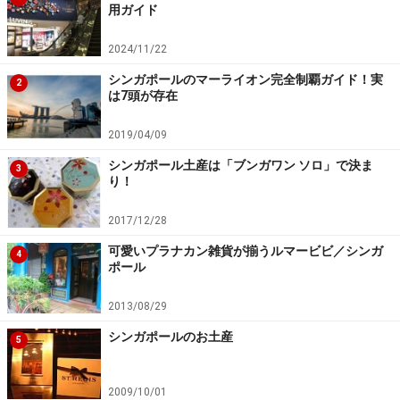
用ガイド
2024/11/22
シンガポールのマーライオン完全制覇ガイド！実
2
は7頭が存在
2019/04/09
シンガポール土産は「ブンガワン ソロ」で決ま
3
り！
2017/12/28
可愛いプラナカン雑貨が揃うルマービビ／シンガ
4
ポール
2013/08/29
シンガポールのお土産
5
2009/10/01