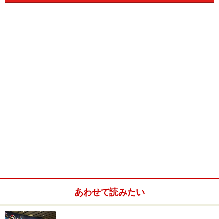
近年は、「子供が楽しく安心して遊べるコ
ーナーを作ってほしい。」という要望が多
く寄せられた為、チルドレンズガーデンの
建設が進められたそうです。当初、私が取
材した時は、関係者から、今年1月オープン
との情報を得ていましたが、より完成度の
高い公園にする為、予定より大幅に遅れ
2007年10月1日の開園となりました。かな
り待たされた感はありますが、その分、満
足度の高い質の良い公園に仕上がっている
と思います。
⇒次のページでは、ジェイコブ・バラス・
チルドレンズガーデン園内をご紹介しま
す！
あわせて読みたい
※記事内容は執筆時点のものです。最新の内容をご確認くださ
い。