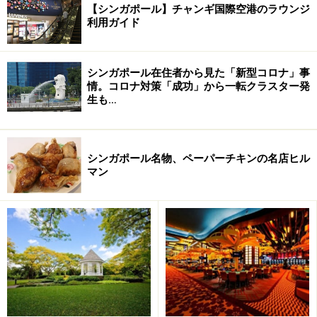
ね。ミスチル、スピッツなどをよく聴きま
【シンガポール】チャンギ国際空港のラウンジ
した。日本にいた時、あまりテレビは見な
利用ガイド
かったのですが、J-POPのチャート番組だ
けはチェックしてましたね。シンガポール
に帰ってきてからもJ-POP熱は冷めません
シンガポール在住者から見た「新型コロナ」事
ね。J-POPが好きなシンガポール人、多い
情。コロナ対策「成功」から一転クラスター発
生も…
ですよ。
―― 日本の食事はお好きですか？
シンガポール名物、ペーパーチキンの名店ヒル
マン
はい、大好きです。昔は納豆が食べられな
かったのですが、今は大丈夫、食べられま
すよ！ここシンガポールでも日本食ブーム
が続いていて、和食レストラン、ラーメン
屋、寿司屋などが急激に増えました。
⇒日本とシンガポールの学生の違いとは？
次のページで！