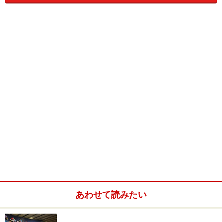
―― マイケルさんは日本について詳しいで
すし、日本語も堪能ですね。
はい。僕たちの世代は日本に対する憧れが
特に強い世代だと思います。さらに家の近
所に日本人のご家族が住んでいたこともあ
って、小さいころから日本の文化や言葉、
食事などに興味を持っていたんです。そこ
で大学生の時に日本へ留学しました。卒業
後はシンガポールに戻り、現在勤めている
日系企業に就職しました。
―― 日本の文化などに興味があったそうで
すが、具体的には？
あわせて読みたい
僕は音楽が好きなんで、J－POPにはまりま
した。曲はもちろん、歌詞が良いですよ