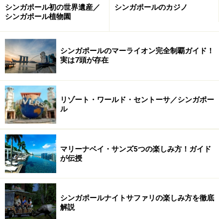
シンガポール初の世界遺産／
シンガポールのカジノ
シンガポール植物園
※記事内容は執筆時点のものです。最新の内容をご確認くださ
い。
※海外を訪れる際には最新情報の入手に努め、「
外務省 海外安全
ホームページ
」を確認するなど、安全確保に十分注意を払ってく
シンガポールのマーライオン完全制覇ガイド！
ださい。
実は7頭が存在
次のページへ
1
/
3
リゾート・ワールド・セントーサ／シンガポー
ル
マリーナベイ・サンズ5つの楽しみ方！ガイド
が伝授
シンガポールナイトサファリの楽しみ方を徹底
解説