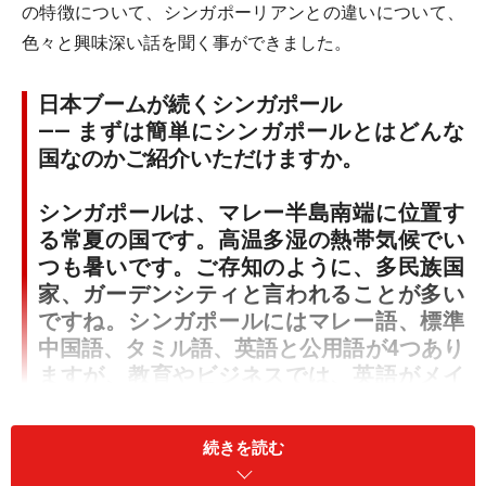
の特徴について、シンガポーリアンとの違いについて、
色々と興味深い話を聞く事ができました。
日本ブームが続くシンガポール
―― まずは簡単にシンガポールとはどんな
国なのかご紹介いただけますか。
シンガポールは、マレー半島南端に位置す
る常夏の国です。高温多湿の熱帯気候でい
つも暑いです。ご存知のように、多民族国
家、ガーデンシティと言われることが多い
ですね。シンガポールにはマレー語、標準
中国語、タミル語、英語と公用語が4つあり
ますが、教育やビジネスでは、英語がメイ
ンです。6割以上のシンガポール人はバイリ
ンガル。若い世代では、トライリンガル、
続きを読む
もしくはそれ以上も珍しくありません。