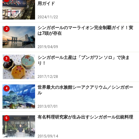
用ガイド
2024/11/22
シンガポールのマーライオン完全制覇ガイド！実
2
は7頭が存在
2019/04/09
シンガポール土産は「ブンガワン ソロ」で決ま
3
り！
2017/12/28
世界最大の水族館シーアクアリウム／シンガポー
4
ル
2013/07/01
有名料理研究家が生み出すシンガポール伝統料理
5
2015/09/14