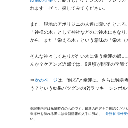
以前の記事
でご紹介したケアンスの「フレッカ
れます！ゼヒ、探してみてください。
また、現地のアボリジニの人達に聞いたところ
「神様の木」として神社などのご神木にもなり
から、また「栄える木」という意味の「栄木（
そんな神々しくありがたい木に集う幸運の蝶…
んか？ケアンズ近郊では、9月頃が開花の季節
⇒
次のページ
は、“触る”と幸運に、さらに独身者
う？という効果バツグンの(?)ラッキーシンボル
※記事内容は執筆時点のものです。最新の内容をご確認くださ
※海外を訪れる際には最新情報の入手に努め、「
外務省 海外
い。