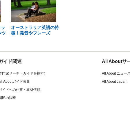
ロッ
オーストラリア英語の特
やツ
徴！発音やフレーズ
ガイド関連
All Abou
専門家サーチ（ガイドを探す）
All About ニュー
All Aboutガイド募集
All About Japan
ガイドへの仕事・取材依頼
国民の決断