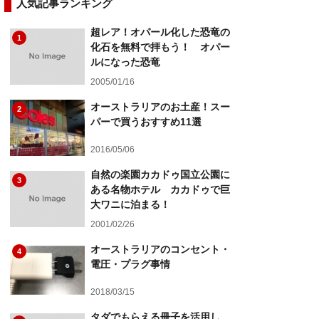
人気記事ランキング
超レア！オパール化した恐竜の
1
化石を無料で拝もう！ オパー
ルになった恐竜
2005/01/16
オーストラリアのお土産！スー
2
パーで買うおすすめ11選
2016/05/06
自然の楽園カカドゥ国立公園に
3
ある名物ホテル カカドゥで巨
大ワニに泊まる！
2001/02/26
オーストラリアのコンセント・
4
電圧・プラグ事情
2018/03/15
タダでもらえる冊子を活用し