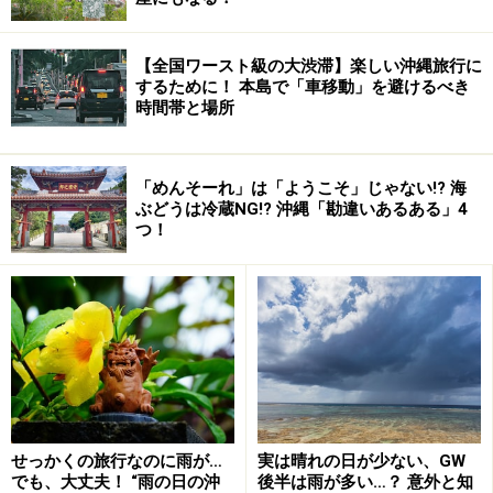
区景観協定」を結んだことに始まります。大城区は、人
口わずか300人あまりの小さな集落です。
【全国ワースト級の大渋滞】楽しい沖縄旅行に
するために！ 本島で「車移動」を避けるべき
時間帯と場所
いたる所に気配りが感じられる小道iに感動…。
しかしそこには世界文化遺産に登録された「琉球王国の
「めんそーれ」は「ようこそ」じゃない!? 海
ぶどうは冷蔵NG!? 沖縄「勘違いあるある」4
グスク及び関連遺産群」の一つである中城城跡の「北中
つ！
城側部分」、および国指定重要文化財「中村家住宅」が
あります。
また、お隣の荻道区には国指定埋蔵文化財「荻堂貝塚」
があり、双方ともに緑の多い地区。よく霧が発生するこ
とから「ラン」の育成に向いた土地です。これらの「ラ
ン」を手入れしているのは地域の住民たちによる「花咲
せっかくの旅行なのに雨が…
実は晴れの日が少ない、GW
爺会」。観光で訪れる人に安らぎを、地域の人には楽し
でも、大丈夫！ “雨の日の沖
後半は雨が多い…？ 意外と知