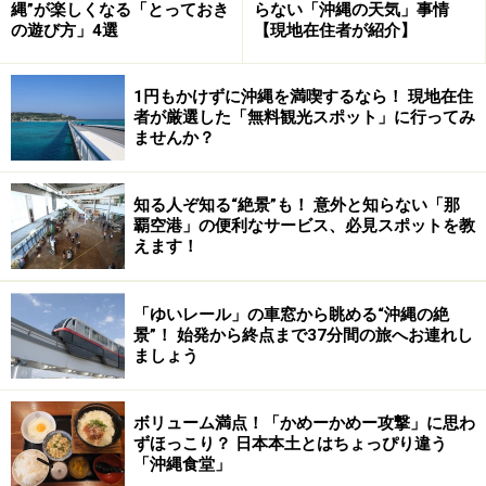
く暮らせるきれいな集落を、という目的のために設立さ
縄”が楽しくなる「とっておき
らない「沖縄の天気」事情
の遊び方」4選
【現地在住者が紹介】
れました。
1円もかけずに沖縄を満喫するなら！ 現地在住
者が厳選した「無料観光スポット」に行ってみ
ませんか？
ブロック塀もシーサーに変身？
枯れ木に花を咲かせましょうをモットーとする「花咲爺
知る人ぞ知る“絶景”も！ 意外と知らない「那
覇空港」の便利なサービス、必見スポットを教
会」の地道なボランティア活動により、現在の美しい景
えます！
観が誕生した大城地区。世界遺産「中城城跡」から中村
家住宅にいたる約１キロメートルの県道沿いは、四季
「ゆいレール」の車窓から眺める“沖縄の絶
折々の花が沿道を飾り、散歩コースにも最適です。
景”！ 始発から終点まで37分間の旅へお連れし
同会は
沖縄ふるさと百選
に選定され、また、
日本ウオー
ましょう
キング協会
による「歩きたくなる道五百選」にも認定さ
れています。
ボリューム満点！「かめーかめー攻撃」に思わ
ずほっこり？ 日本本土とはちょっぴり違う
※記事内容は執筆時点のものです。最新の内容をご確認くださ
「沖縄食堂」
い。