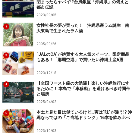
閉まったらヤバイ!?台風銀座「沖縄県」の備えと
都市伝説
2023/09/05
女性社長の夢が実った！ 沖縄県産ラム誕生 南
2
大東島で生まれたラム酒
2005/09/26
“JALのCA”が絶賛する大人気スイーツ、限定商品
3
もある！「那覇空港」で買いたい沖縄土産6選
2023/12/18
【全国ワースト級の大渋滞】楽しい沖縄旅行にす
4
るために！ 本島で「車移動」を避けるべき時間帯
と場所
2025/04/02
本土と見た目は似ているけど…実は“味”が違う!? 沖
5
縄ならではの「ご当地ドリンク」16本を飲み比べ
2023/10/03