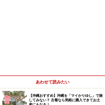
沖縄の、普通の暮らしを見学させていただけるだけでな
く、訪れる人をもてなそうという暖かい心遣いが感じら
れて、なんとも言えずにほのぼのとした気持ちに……。
心地よい散策スポットです
湧き水の周囲にも、神経の行き届いた休憩スポットが造
られており、池からは亀がひょこっと顔をのぞかせるな
ど、単なる住宅街の通路ではなく、地域の人と触れ合え
る心安らぐすーじぐわー（筋道）として整備されていま
あわせて読みたい
す。
こうした活動は、1999年、中城城跡が世界文化遺産とし
【沖縄おすすめ】沖縄を「マイかりゆし」で旅
してみない？ 古着なら気軽に購入できてお土
ての推薦を受けた際、北中城村と大城区が「古城周辺地
産にもなる！