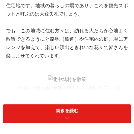
住宅地です。地域の暮らしの場であり、これを観光スポ
ットと呼ぶのは大変失礼でしょう。
でも、この地域に住む方々は、訪れる人たちが心地よく
散策できるようにと路地（筋道）や住宅内の庭、塀にア
レンジを加えて、楽しい演出ときれいな花々で皆さんを
楽しませてくれています。
北中城村大城地区は景観を何よりも大切にしています
通りがかりに垣間見えるお庭には、愉快なシーサーが何
気なく設置されていたり、また、無粋なはずのコンクリ
続きを読む
ートブロックにも赤がわらで彩った花壇をあしらい数千
本もの「ラン」が植えられています。