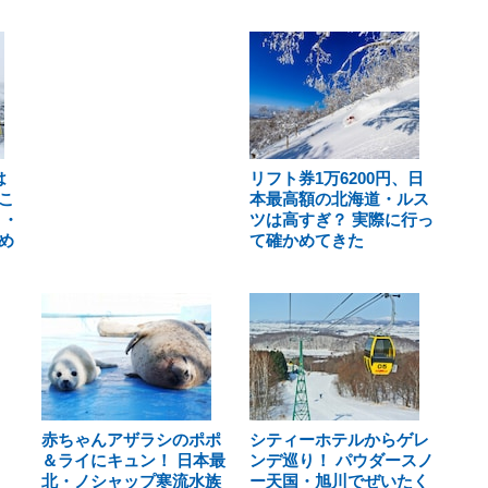
は
リフト券1万6200円、日
こ
本最高額の北海道・ルス
ト・
ツは高すぎ？ 実際に行っ
め
て確かめてきた
赤ちゃんアザラシのポポ
シティーホテルからゲレ
＆ライにキュン！ 日本最
ンデ巡り！ パウダースノ
北・ノシャップ寒流水族
ー天国・旭川でぜいたく