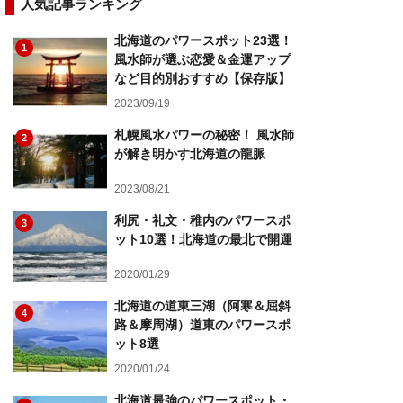
人気記事ランキング
北海道のパワースポット23選！
1
風水師が選ぶ恋愛＆金運アップ
など目的別おすすめ【保存版】
2023/09/19
札幌風水パワーの秘密！ 風水師
2
が解き明かす北海道の龍脈
2023/08/21
利尻・礼文・稚内のパワースポ
3
ット10選！北海道の最北で開運
2020/01/29
北海道の道東三湖（阿寒＆屈斜
4
路＆摩周湖）道東のパワースポ
ット8選
2020/01/24
北海道最強のパワースポット・