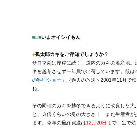
■□■
いまオイシイもん
●
孤太郎カキをご存知でしょうか？
サロマ湖は厚岸に続く、道内のカキの名産地。
キを越冬させず一年貝で出荷しています。殻は
の料理ショー」
（過去の放送＞2001年11月
ね。
その同種のカキを越冬できるように改良した大
と、３倍くらいの身の大きさ！ まだ生産者が
ます。今年の最終発送は
12月20日
まで。生で