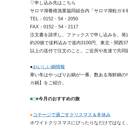
▽申し込み先はこちら
サロマ湖養殖漁業協同組合内「サロマ湖粒ガキ
TEL：0152・54・2050
FAX：0152・54・2117
注文書を請求し、ファックスで申し込みを。発送
約20個で送料込みで道内3100円、東北・関西37
以上の送付で注文のこと。ご近所や友達で共同
●
おいしい鍋情報
寒い冬はやっぱりお鍋が一番。数ある海鮮鍋の
カ鍋】をご紹介。
■□■
今月のおすすめの旅
●
コテージで過ごすクリスマス＆冬休み
ホワイトクリスマスにぴったりなだけではなく