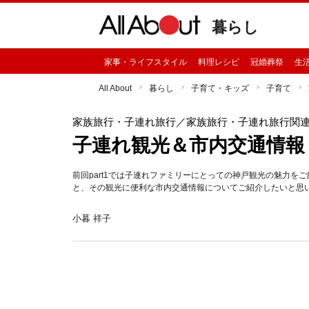
暮らし
家事・ライフスタイル
料理レシピ
冠婚葬祭
生
All About
暮らし
子育て・キッズ
子育て
家族旅行・子連れ旅行
／家族旅行・子連れ旅行関
子連れ観光＆市内交通情報〔
前回part1では子連れファミリーにとっての神戸観光の魅力をご
と、その観光に便利な市内交通情報についてご紹介したいと思
小暮 祥子