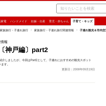
活家電
ハンドメイド
妊娠・出産
育児・赤ちゃん
子育て・キッズ
家族旅行・子連れ旅行
家族旅行・子連れ旅行関連情報
子連れ観光＆市内交通
連情報
神戸編〕part2
紹介しましたが、今回はPart2として、子連れにおすすめの観光スポット
います。
更新日：2008年09月19日