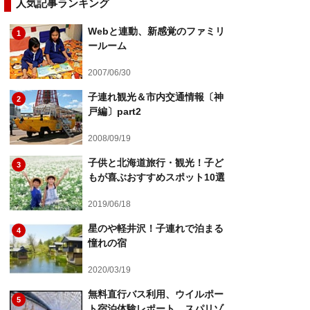
人気記事ランキング
Webと連動、新感覚のファミリ
1
ールーム
2007/06/30
子連れ観光＆市内交通情報〔神
2
戸編〕part2
2008/09/19
子供と北海道旅行・観光！子ど
3
もが喜ぶおすすめスポット10選
2019/06/18
星のや軽井沢！子連れで泊まる
4
憧れの宿
2020/03/19
無料直行バス利用、ウイルポー
5
ト宿泊体験レポート スパリゾ