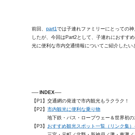
前回、
part1
では子連れファミリーにとっての神
したが、今回はPart2として、子連れにおすす
光に便利な市内交通情報についてご紹介したい
── INDEX──
【P1】交通網の発達で市内観光もラクラク！
【P2】
市内観光に便利な乗り物
地下鉄・バス・ロープウェー＆世界初の水
【P3】
おすすめ観光スポット一覧（リンク集）
三宮・元町／北野・新神戸／灘・東灘／