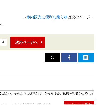
→
市内観光に便利な乗り物
は次のページ！
い。
次のページへ
4