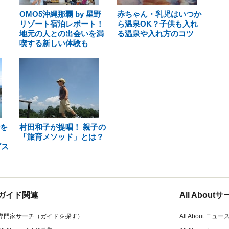
OMO5沖縄那覇 by 星野
赤ちゃん・乳児はいつか
リゾート宿泊レポート！
ら温泉OK？子供も入れ
地元の人との出会いを満
る温泉や入れ方のコツ
喫する新しい体験も
行を
村田和子が提唱！ 親子の
「旅育メソッド」とは？
ビス
ガイド関連
All Abou
専門家サーチ（ガイドを探す）
All About ニュー