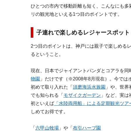
ひとつの市内で移動距離も短く、こんなにも多
リの観光地といえる1つ目のポイントです。
子連れで楽しめるレジャースポット
2つ目のポイントは、神戸には親子で楽しめる
るということ。
現在、日本でジャイアントパンダとコアラを同
物園
」だけです（※2008年8月現在）。今で
初めて取り入れた「
須磨海浜水族園
」や、世界
でも知られる「
モザイクガーデン
」など、実は
初といえば
「水陸両用船」による定期観光ツア
しめてお得です。
「
六甲山牧場
」や「
布引ハーブ園