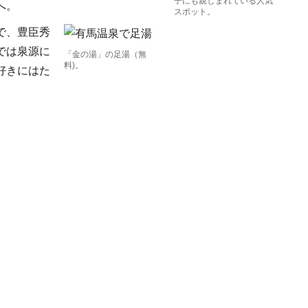
子にも親しまれている人気
へ。
スポット。
で、豊臣秀
では泉源に
「金の湯」の足湯（無
料)。
好きにはた