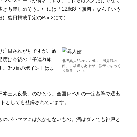
パンやスイーツが有名ですが、これらは大人だけでなく
歩きも楽しめそう。中には「12歳以下無料」なんていう
後日掲載予定のPart2にて）
り注目されがちですが、旅
足度は今後の「子連れ旅
北野異人館のシンボル「風見鶏の
館」。坂道もあるが、親子でゆっく
す。3つ目のポイントはま
り散策したい。
日本三大夜景」のひとつ。全国レベルの一定基準で選出
ットとしても登録されています。
きのパパママには欠かせないもの。酒はダメでも神戸と