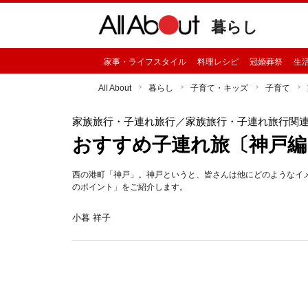
暮らし
家事・ライフスタイル
料理レシピ
冠婚葬祭
生
All About
暮らし
子育て・キッズ
子育て
家族旅行・子連れ旅行
／家族旅行・子連れ旅行関
おすすめ子連れ旅〔神戸編〕p
西の港町「神戸」。神戸というと、皆さんは他にどのようなイメ
のポイント」をご紹介します。
小暮 祥子