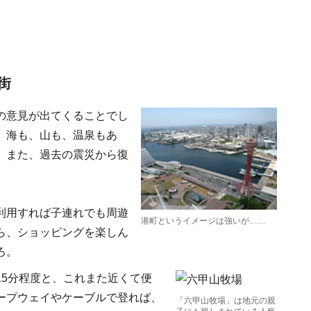
街
の意見が出てくることでし
、海も、山も、温泉もあ
、また、過去の震災から復
利用すれば子連れでも周遊
港町というイメージは強いが……
ら、ショッピングを楽しん
ろ。
15分程度と、これまた近くて便
ープウェイやケーブルで登れば、
「六甲山牧場」は地元の親