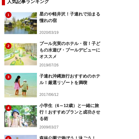
人気記事ランキング
星のや軽井沢！子連れで泊まる
1
憧れの宿
2020/03/19
プール充実のホテル・宿！子ど
2
もの水遊び・プールデビューに
オススメ
2019/07/26
子連れ沖縄旅行おすすめのホテ
3
ル！厳選リゾートを満喫
2017/06/12
小学生（6～12歳）と一緒に旅
4
行！おすすめプランと成功させ
る術
2009/03/27
森林公園で遊ぼう！泳ごう！