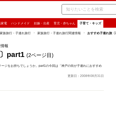
活家電
ハンドメイド
妊娠・出産
育児・赤ちゃん
子育て・キッズ
家族旅行・子連れ旅行
家族旅行・子連れ旅行関連情報
おすすめ子連れ旅〔神
連情報
art1
(2ページ目)
ージをお持ちでしょうか。part1の今回は「神戸の街が子連れにおすすめ
更新日：2008年08月31日