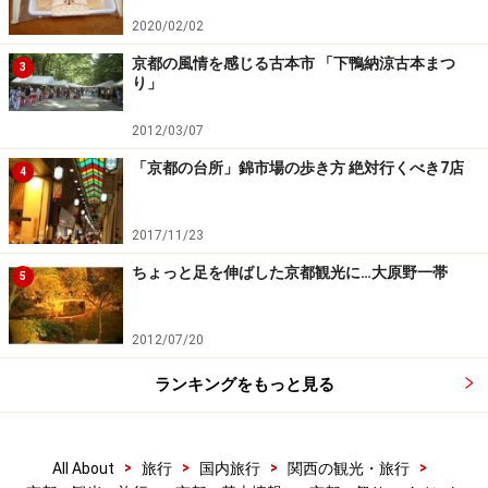
2020/02/02
京都の風情を感じる古本市 「下鴨納涼古本まつ
3
り」
2012/03/07
「京都の台所」錦市場の歩き方 絶対行くべき7店
4
2017/11/23
ちょっと足を伸ばした京都観光に…大原野一帯
5
2012/07/20
ランキングをもっと見る
>
>
>
>
All About
旅行
国内旅行
関西の観光・旅行