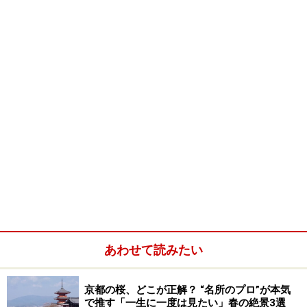
何と！ ここJR京都伊勢丹だけなんだとか。
高台寺門前の甘味処・
洛匠
の
草わらび餅
もプルプル柔ら
かくっておいしいし、祗園の宇治茶専門店・辻利の
抹茶
生チョコや抹茶カステラ
もお茶の味が濃くてうまい。
河
道屋
の
そばぼうろ
や、甘春堂の
茶寿器
（お菓子でできた
食べられる抹茶茶碗）などの超有名お菓子も押さえた
い！
もちろん京みやげの大定番・
聖護院八つ橋
もある。他に
も豆政、
鼓月
、
駿河屋
、
鶴屋吉信
、
亀屋良長、俵屋吉富
など有名店のお菓子が豊富にそろっている。う～ん、ど
れを買おうか迷うわぁ。
あわせて読みたい
【売り場】
地下１階フロアの中央部一帯を占めていま
京都の桜、どこが正解？ “名所のプロ”が本気
す。
で推す「一生に一度は見たい」春の絶景3選