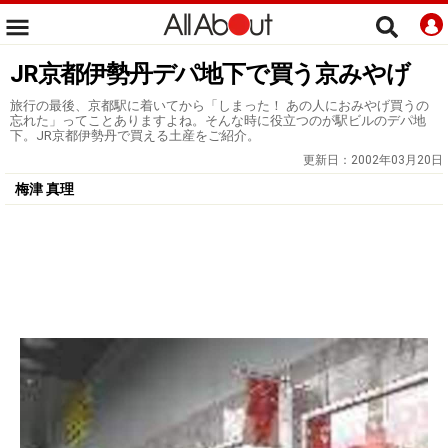
JR京都伊勢丹デパ地下で買う京みやげ
旅行の最後、京都駅に着いてから「しまった！ あの人におみやげ買うの
忘れた」ってことありますよね。そんな時に役立つのが駅ビルのデパ地
下。JR京都伊勢丹で買える土産をご紹介。
更新日：
2002年03月20日
梅津 真理