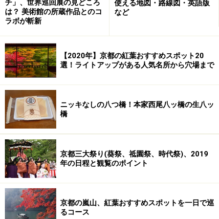
チ」、世界巡回展の見どころ
使える地図・路線図・英語版
※記事内容は執筆時点のものです。最新の内容をご確認くださ
は？ 美術館の所蔵作品とのコ
など
い。
ラボが斬新
次のページへ
1
/
2
【2020年】京都の紅葉おすすめスポット20
選！ライトアップがある人気名所から穴場まで
ニッキなしの八つ橋！本家西尾八ッ橋の生八ッ
橋
京都三大祭り(葵祭、祗園祭、時代祭)、2019
年の日程と観覧のポイント
京都の嵐山、紅葉おすすめスポットを一日で巡
るコース