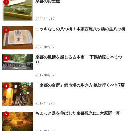
京都のお土産
1
2009/11/12
ニッキなしの八つ橋！本家西尾八ッ橋の生八ッ橋
2
2020/02/02
京都の風情を感じる古本市 「下鴨納涼古本まつ
3
り」
2012/03/07
「京都の台所」錦市場の歩き方 絶対行くべき7店
4
2017/11/23
ちょっと足を伸ばした京都観光に…大原野一帯
5