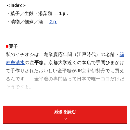
＜index＞
・菓子／生麩・湯葉類……
１p．
・漬物／佃煮／酒……
２p.
■
菓子
私のイチオシは、創業慶応年間（江戸時代）の老舗・
緑
寿庵清水
の
金平糖。
京都大学近くの本店で手間ひまかけ
て手作りされたおいしい金平糖がJR京都伊勢丹でも買え
るんです！ 金平糖の専門店って日本で唯一ココだけだ
そうですよ。
創業享保元年（江戸時代）の老舗・
笹屋伊織
の
つるし柿
も狙い目！ 干し柿の中に餡がいっぱいつまった風格の
続きを読む
あるお菓子です。七条大宮の本店以外にも、京都市内に
たくさん出店していますが、つるし柿を置いているのは