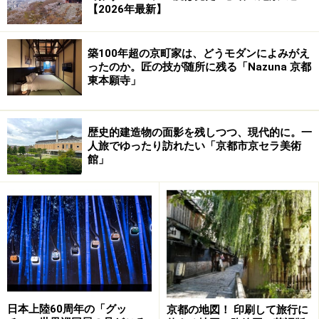
【2026年最新】
■
生麩・湯葉類
築100年超の京町家は、どうモダンによみがえ
京都らし～い食材といえば、やっぱり生麩と湯葉。JR京
ったのか。匠の技が随所に残る「Nazuna 京都
都伊勢丹では、アノ有名な江戸時代創業の老舗・
麩嘉
の
東本願寺」
生麩
が購入できるんです。ここの生麩は京都の老舗料亭
でも使われているという逸品。細長～い棒の形をした、
歴史的建造物の面影を残しつつ、現代的に。一
よもぎ麩、ゴマ麩、梅麩など一風変わった麩がおすす
人旅でゆったり訪れたい「京都市京セラ美術
め。
館」
湯葉関係では...チョット変わったところで、アノ有名料
亭・下鴨茶寮の
ゆばプリン
がおすすめ。プレーンと抹茶
の２種類があります。はっきり言って小さいんですけど
（笑）、あっさり上品な味でおいしいですよ。
【売り場】
地下１階フロアの北エレベーター付近。
日本上陸60周年の「グッ
京都の地図！ 印刷して旅行に